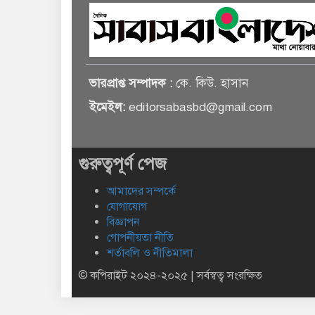
ভারপ্রাপ্ত সম্পাদক :
কে. কিউ. হাসান
ইমেইল:
editorsabasbd@gmail.com
গুরুত্বপূর্ণ পেজ
আমাদের সম্পর্কে
যোগাযোগ
বিজ্ঞাপন
গোপনীয়তা নীতি
শর্তাবলি ও নীতিমালা
© কপিরাইট ২০২৪-২০২৫ | সর্বস্বত্ব সংরক্ষিত