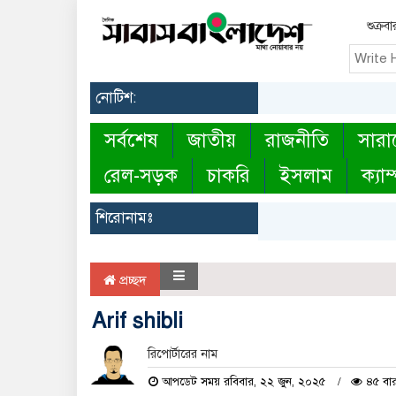
শুক্র
নোটিশ:
সর্বশেষ
জাতীয়
রাজনীতি
সারা
রেল-সড়ক
চাকরি
ইসলাম
ক্যাম
শিরোনামঃ
প্রচ্ছদ
Arif shibli
রিপোর্টারের নাম
আপডেট সময় রবিবার, ২২ জুন, ২০২৫
৪৫ বার