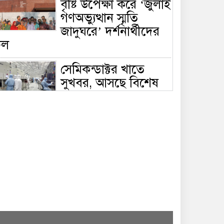
বৃষ্টি উপেক্ষা করে ‘জুলাই
গণঅভ্যুত্থান স্মৃতি
জাদুঘরে’ দর্শনার্থীদের
ঢল
সেমিকন্ডাক্টর খাতে
সুখবর, আসছে বিশেষ
প্রণোদনা
দক্ষিণ কোরিয়ার নজরে
বাংলাদেশের পোশাক
শিল্প, বড় বিনিয়োগ
ম্ভাবনা
জলাবদ্ধ এলাকায়
কৃষিতে নতুন দিগন্ত:
পলি নেট হাউসে বছরে