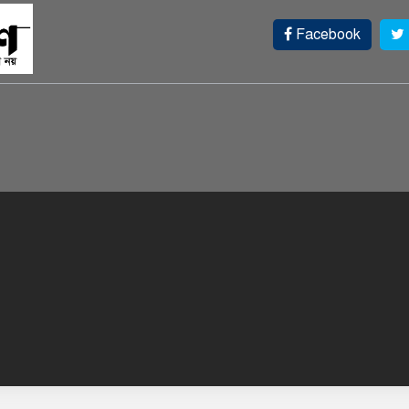
১
Facebook
চ