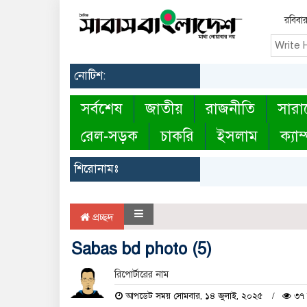
রবিবা
নোটিশ:
সর্বশেষ
জাতীয়
রাজনীতি
সারা
রেল-সড়ক
চাকরি
ইসলাম
ক্যাম
শিরোনামঃ
প্রচ্ছদ
Sabas bd photo (5)
রিপোর্টারের নাম
আপডেট সময় সোমবার, ১৪ জুলাই, ২০২৫
৩৭ 