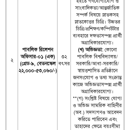
হইতে গণযোগাযোগ ও
সাংবাদিকতা/আন্তর্জাতিক
সম্পর্ক বিষয়ে স্নাতকসহ
স্নাতকোত্তর ডিগ্রি। উচ্চতর
ডিগ্রি/প্রশিক্ষণ/কম্পিউটার
ব্যবহারে দক্ষতাসম্পন্ন প্রার্থী
অগ্রাধিকারযোগ্য।
পাবলিক রিলেশন
(খ) অভিজ্ঞতা:
কোনো
অফিসার-০১ (এক)
৩২
পাবলিক বিশ্ববিদ্যালয়/
২
(গ্রেড-৯, বেতনস্কেল
বৎসর
সরকারি/আধা-সরকারি/
২২,০০০-৫৩,০৬০/-)
স্বায়ত্তশাসিত প্রতিষ্ঠানে
জনসংযোগ ও তথ্য সংক্রান্ত
কাজে অভিজ্ঞতাসম্পন্ন প্রার্থী
অগ্রাধিকারযোগ্য।
**(গ) সংশ্লিষ্ট বিষয়ে যোগ্য
ও অভিজ্ঞ সামরিক বাহিনীর
(অব.) সদস্যগণও আবেদন
করিতে পারিবেন এবং
তাহাদের ক্ষেত্রে বয়ঃসীমা