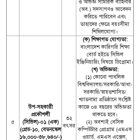
ও অভিজ্ঞ সামরিক বাহিনীর
(অব.) সদস্যগণও আবেদন
করিতে পারিবেন এবং
তাহাদের ক্ষেত্রে বয়ঃসীমা
শিথিলযোগ্য।
(ক) শিক্ষাগত যোগ্যতা:
বাংলাদেশ কারিগরি শিক্ষা
বোর্ড হইতে সিভিল
ইঞ্জিনিয়ারিং বিষয়ে ডিপ্লোমা।
(খ) অভিজ্ঞতা:
(১) কোনো পাবলিক
বিশ্ববিদ্যালয়/সরকারি/আধা-
সরকারি/স্বায়ত্তশাসিত/
খ্যাতনামা প্রতিষ্ঠানে সংশ্লিষ্ট
উপ-সহকারী
কাজে ০৪ বছরের অভিজ্ঞতা
প্রকৌশলী
থাকতে হবে।
৩২
৫
(সিভিল)-০১ (এক)
(২) অবশ্যই বেসিক
বৎসর
(গ্রেড-১০, বেতনস্কেল
কম্পিউটার প্রোগ্রাম (এমএস
১৬,০০০-৩৮,৬৪০/-)
ওয়ার্ড, এমএস এক্সেল,