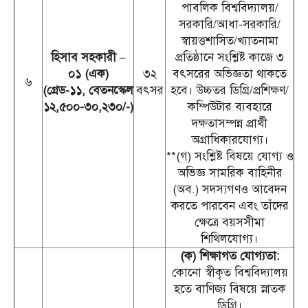
পাবলিক বিশ্ববিদ্যালয়/
সরকারি/আধা-সরকারি/
স্বায়ত্তশাসিত/খ্যাতনামা
হিসাব সহকারী –
প্রতিষ্ঠানে সংশ্লিষ্ট কাজে ৩
০১ (এক)
৩২
বৎসরের অভিজ্ঞতা থাকতে
৬
(গ্রেড-১১, বেতনস্কেল
বৎসর
হবে। উচ্চতর ডিগ্রি/প্রশিক্ষণ/
১২,৫০০-৩০,২৩০/-)
কম্পিউটার ব্যবহারে
দক্ষতাসম্পন্ন প্রার্থী
অগ্রাধিকারযোগ্য।
**(গ) সংশ্লিষ্ট বিষয়ে যোগ্য ও
অভিজ্ঞ সামরিক বাহিনীর
(অব.) সদস্যগণও আবেদন
করতে পারবেন এবং তাঁদের
ক্ষেত্রে বয়সসীমা
শিথিলযোগ্য।
(ক) শিক্ষাগত যোগ্যতা:
কোনো স্বীকৃত বিশ্ববিদ্যালয়
হতে বাণিজ্য বিষয়ে স্নাতক
ডিগ্রি।