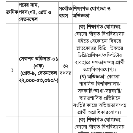
পদের নাম,
সর্বোচ্চ
শিক্ষাগত যোগ্যতা ও
ক্রমিক
পদসংখ্যা, গ্রেড ও
বয়স
অভিজ্ঞতা
বেতনস্কেল
(ক) শিক্ষাগত যোগ্যতা:
কোনো স্বীকৃত বিশ্ববিদ্যালয়
হইতে যেকোনো বিষয়ে
স্নাতকোত্তর ডিগ্রি। উচ্চতর
ডিগ্রি/প্রশিক্ষণ/কম্পিউটার
সেকশন অফিসার-০১
ব্যবহারে দক্ষতাসম্পন্ন প্রার্থী
(এক)
৩২
১
অগ্রাধিকারযোগ্য।
(গ্রেড-৯, বেতনস্কেল
বৎসর
(খ) অভিজ্ঞতা:
কোনো
২২,০০০-৫৩,০৬০/-)
পাবলিক বিশ্ববিদ্যালয়/
সরকারি/আধা-সরকারি/
স্বায়ত্তশাসিত প্রতিষ্ঠানে
সংশ্লিষ্ট কাজে অভিজ্ঞতাসম্পন্ন
প্রার্থী অগ্রাধিকারযোগ্য।
(ক) শিক্ষাগত যোগ্যতা:
কোনো স্বীকৃত বিশ্ববিদ্যালয়