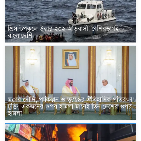
গ্রিস উপকূলে উদ্ধার ২০২ অভিবাসী, বেশিরভাগই
বাংলাদেশি
মক্কায় সৌদি, পাকিস্তান ও তুরস্কের ঐতিহাসিক প্রতিরক্ষা
চুক্তি, একজনের ওপর হামলা মানেই তিন দেশের ওপর
হামলা