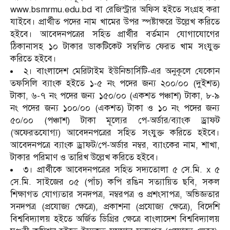
www.bsmrmu.edu.bd বা রেজিস্ট্রার অফিস হইতে সংগ্রহ করা
যাইবে। প্রার্থীত পদের নাম খামের উপর স্পষ্টাক্ষরে উল্লেখ করিতে
হইবে। আবেদনপত্রের সহিত প্রার্থীর বর্তমান যোগাযোগের
ঠিকানাসহ ১০ টাকার ডাকটিকেট সম্বলিত ফেরত খাম সংযুক্ত
করিতে হইবে।
২। বাংলাদেশ মেরিটাইম ইউনিভার্সিটি-এর অনুকূলে যেকোন
তফসিলি ব্যাংক হইতে ১-৫ নং পদের জন্য ২০০/০০ (দুইশত)
টাকা, ৬-৭ নং পদের জন্য ১৫০/০০ (একশত পঞ্চাশ) টাকা, ৮-৯
নং পদের জন্য ১০০/০০ (একশত) টাকা ও ১০ নং পদের জন্য
৫০/০০ (পঞ্চাশ) টাকা মূল্যের পে-অর্ডার/ব্যাংক ড্রাফট
(অফেরতযোগ্য) আবেদনপত্রের সহিত সংযুক্ত করিতে হইবে।
আবেদনপত্রে ব্যাংক ড্রাফট/পে-অর্ডার নম্বর, ব্যাংকের নাম, শাখা,
টাকার পরিমাণ ও তারিখ উল্লেখ করিতে হইবে।
৩। প্রার্থীকে আবেদনপত্রের সহিত সদ্যতোলা ৫ সে.মি. x ৫
সে.মি. সাইজের ০৫ (পাঁচ) কপি রঙিন সত্যায়িত ছবি, সকল
শিক্ষাগত যোগ্যতার সনদপত্র, নম্বরপত্র ও প্রশংসাপত্র, অভিজ্ঞতার
সনদপত্র (প্রযোজ্য ক্ষেত্রে), প্রকাশনা (প্রযোজ্য ক্ষেত্রে), বিদেশি
বিশ্ববিদ্যালয় হইতে অর্জিত ডিগ্রির ক্ষেত্রে বাংলাদেশ বিশ্ববিদ্যালয়