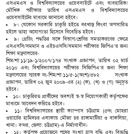
এসএমএস ও বিশ্ববিদ্যালয়ের ওয়েবসাইটে এবং ব্যবহারিক/
মৌখিক পরীক্ষার তারিখ এসএমএস ও বিশ্ববিদ্যালয়ের
ওয়েবসাইটের মাধ্যমে জানানো হইবে।
৮। যেকোন সরকারি চাকুরি হইতে বরখাস্ত কিংবা অপসারিত
হইলে তাহা অযোগ্যতা হিসেবে বিবেচিত হইবে।
৯। গ্রেডিং পদ্ধতির সঙ্গে বিভাগ/শ্রেণির সমতাকরণের ক্ষেত্রে
এসএসসি/সমমান ও এইচএসসি/সমমান পরীক্ষার জিপিএ’র জন্য
শিক্ষা মন্ত্রণালয়ের-
শিম/শা:১১/১৯-১/২০০৭/১৭৪ সংখ্যক প্রজ্ঞাপন, তারিখ ০২ মার্চ
২০১০ এবং বিশ্ববিদ্যালয়ের পরীক্ষার সিজিপিএ’র জন্য শিক্ষা
মন্ত্রণালয়ের স্মারক নং-শিম/শা:১১/৫-১(অংশ)/৫৮২ সংখ্যক
প্রজ্ঞাপন, তারিখ ০২ জুন ২০০৯-এর (২) (ক), (খ) ও (গ) অনুসৃত
হইবে।
১০। চাকুরিরত প্রার্থীদের অবশ্যই স্ব-স্ব নিয়োগকারী কর্তৃপক্ষের
মাধ্যমে আবেদন করিতে হইবে।
১১। বিশ্ববিদ্যালয়ের স্থায়ী ক্যাম্পাস চট্টগ্রাম (৫নং মোহরা
ওয়ার্ডের হামিদচর এলাকায় মৌজা চর রাঙ্গামাটিয়া ও বাকলিয়া,
খানা। বন্দর, জেলা: চট্টগ্রাম)-এ নির্মাণাধীন।
১২। কর্তৃপক্ষ প্রয়োজনে পদের সংখ্যা হ্রাস বৃদ্ধি এবং বিজ্ঞপ্তি