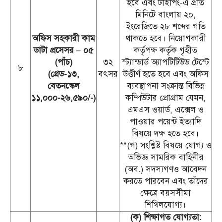
হবে এবং টাইপিং-এ প্রতি
মিনিটে বাংলায় ২০,
ইংরেজিতে ২৮ শব্দের গতি
অফিস সহকারী কাম
থাকতে হবে। নিয়োগকারী
ডাটা প্রসেসর – ০৫
কর্তৃপক্ষ কর্তৃক গৃহীত
(পাঁচ)
৩২
স্ট্যান্ডার্ড অ্যাপটিটিউড টেস্টে
৮
(গ্রেড-১৩,
বৎসর
উত্তীর্ণ হতে হবে এবং অফিস
বেতনস্কেল
ব্যবস্থাপনা সংক্রান্ত বিভিন্ন
১১,০০০-২৬,৫৯০/-)
কম্পিউটার প্রোগ্রাম যেমন,
এমএস ওয়ার্ড, এক্সেল ও
পাওয়ার পয়েন্ট ইত্যাদি
বিষয়ে দক্ষ হতে হবে।
**(গ) সংশ্লিষ্ট বিষয়ে যোগ্য ও
অভিজ্ঞ সামরিক বাহিনীর
(অব.) সদস্যগণও আবেদন
করতে পারবেন এবং তাঁদের
ক্ষেত্রে বয়সসীমা
শিথিলযোগ্য।
(ক) শিক্ষাগত যোগ্যতা: