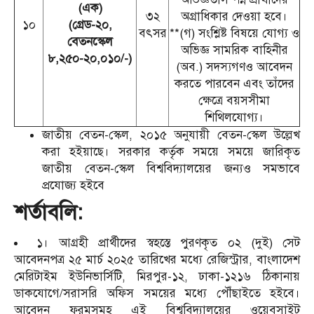
(এক)
৩২
অগ্রাধিকার দেওয়া হবে।
১০
(গ্রেড-২০,
বৎসর
**(গ) সংশ্লিষ্ট বিষয়ে যোগ্য ও
বেতনস্কেল
অভিজ্ঞ সামরিক বাহিনীর
৮,২৫০-২০,০১০/-)
(অব.) সদস্যগণও আবেদন
করতে পারবেন এবং তাঁদের
ক্ষেত্রে বয়সসীমা
শিথিলযোগ্য।
জাতীয় বেতন-স্কেল, ২০১৫ অনুযায়ী বেতন-স্কেল উল্লেখ
করা হইয়াছে। সরকার কর্তৃক সময়ে সময়ে জারিকৃত
জাতীয় বেতন-স্কেল বিশ্ববিদ্যালয়ের জন্যও সমভাবে
প্রযোজ্য হইবে
শর্তাবলি:
১। আগ্রহী প্রার্থীদের স্বহস্তে পুরণকৃত ০২ (দুই) সেট
আবেদনপত্র ২৫ মার্চ ২০২৫ তারিখের মধ্যে রেজিস্ট্রার, বাংলাদেশ
মেরিটাইম ইউনিভার্সিটি, মিরপুর-১২, ঢাকা-১২১৬ ঠিকানায়
ডাকযোগে/সরাসরি অফিস সময়ের মধ্যে পৌঁছাইতে হইবে।
আবেদন ফরমসমূহ এই বিশ্ববিদ্যালয়ের ওয়েবসাইট