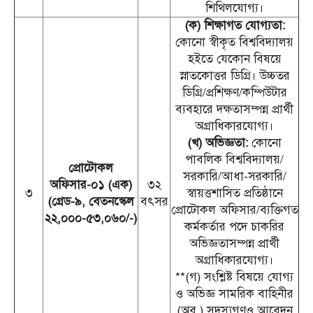
শিথিলযোগ্য।
(ক) শিক্ষাগত যোগ্যতা:
কোনো স্বীকৃত বিশ্ববিদ্যালয়
হইতে যেকোন বিষয়ে
স্নাতকোত্তর ডিগ্রি। উচ্চতর
ডিগ্রি/প্রশিক্ষণ/কম্পিউটার
ব্যবহারে দক্ষতাসম্পন্ন প্রার্থী
অগ্রাধিকারযোগ্য।
(খ) অভিজ্ঞতা:
কোনো
পাবলিক বিশ্ববিদ্যালয়/
প্রোটোকল
সরকারি/আধা-সরকারি/
অফিসার-০১ (এক)
৩২
৩
স্বায়ত্তশাসিত প্রতিষ্ঠানে
(গ্রেড-৯, বেতনস্কেল
বৎসর
প্রোটোকল অফিসার/ব্যক্তিগত
২২,০০০-৫৩,০৬০/-)
কর্মকর্তার পদে চাকরির
অভিজ্ঞতাসম্পন্ন প্রার্থী
অগ্রাধিকারযোগ্য।
**(গ) সংশ্লিষ্ট বিষয়ে যোগ্য
ও অভিজ্ঞ সামরিক বাহিনীর
(অব.) সদস্যগণও আবেদন