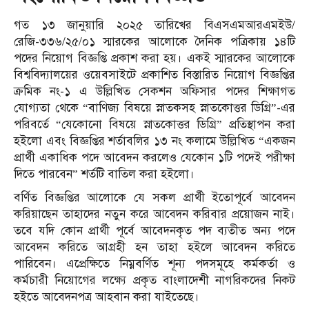
গত ১৩ জানুয়ারি ২০২৫ তারিখের বিএসএমআরএমইউ/
রেজি-৩৩৬/২৫/০১ স্মারকের আলোকে দৈনিক পত্রিকায় ১৪টি
পদের নিয়োগ বিজ্ঞপ্তি প্রকাশ করা হয়। একই স্মারকের আলোকে
বিশ্ববিদ্যালয়ের ওয়েবসাইটে প্রকাশিত বিস্তারিত নিয়োগ বিজ্ঞপ্তির
ক্রমিক নং-১ এ উল্লিখিত সেকশন অফিসার পদের শিক্ষাগত
যোগ্যতা থেকে “বাণিজ্য বিষয়ে স্নাতকসহ স্নাতকোত্তর ডিগ্রি”-এর
পরিবর্তে “যেকোনো বিষয়ে স্নাতকোত্তর ডিগ্রি” প্রতিস্থাপন করা
হইলো এবং বিজ্ঞপ্তির শর্তাবলির ১৩ নং কলামে উল্লিখিত “একজন
প্রার্থী একাধিক পদে আবেদন করলেও যেকোন ১টি পদেই পরীক্ষা
দিতে পারবেন” শর্তটি বাতিল করা হইলো।
বর্ণিত বিজ্ঞপ্তির আলোকে যে সকল প্রার্থী ইতোপূর্বে আবেদন
করিয়াছেন তাহাদের নতুন করে আবেদন করিবার প্রয়োজন নাই।
তবে যদি কোন প্রার্থী পূর্বে আবেদনকৃত পদ ব্যতীত অন্য পদে
আবেদন করিতে আগ্রহী হন তাহা হইলে আবেদন করিতে
পারিবেন। এপ্রেক্ষিতে নিম্নবর্ণিত শূন্য পদসমূহে কর্মকর্তা ও
কর্মচারী নিয়োগের লক্ষ্যে প্রকৃত বাংলাদেশী নাগরিকদের নিকট
হইতে আবেদনপত্র আহবান করা যাইতেছে।