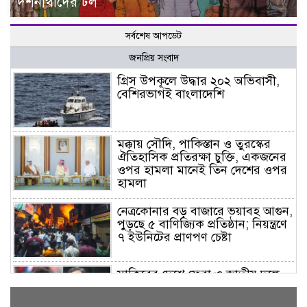
দর্শনার্থীদের ঢল
সর্বশেষ আপডেট
জনপ্রিয় সংবাদ
গ্রিস উপকূলে উদ্ধার ২০২ অভিবাসী,
বেশিরভাগই বাংলাদেশি
মক্কায় সৌদি, পাকিস্তান ও তুরস্কের
ঐতিহাসিক প্রতিরক্ষা চুক্তি, একজনের
ওপর হামলা মানেই তিন দেশের ওপর
হামলা
নেত্রকোনার বড় বাজারে ভয়াবহ আগুন,
পুড়ছে ৫ বাণিজ্যিক প্রতিষ্ঠান; নিয়ন্ত্রণে
৭ ইউনিটের প্রাণপণ চেষ্টা
সাকিবের দেশে ফেরা ও জাতীয় দলে
ফেরার সম্ভাবনা নেই, ইঙ্গিত ক্রীড়া
প্রতিমন্ত্রীর