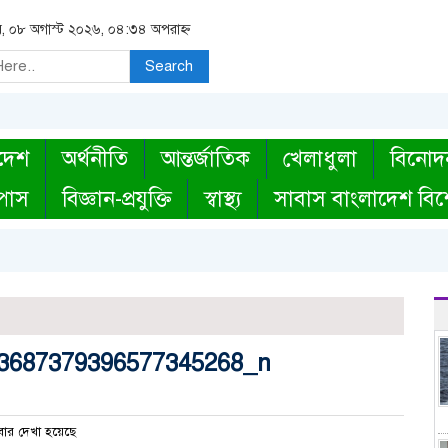
র, ০৮ অগাস্ট ২০২৬, ০৪:৩৪ অপরাহ্ন
Search
দেশ
অর্থনীতি
আন্তর্জাতিক
খেলাধুলা
বিনোদ
্পাস
বিজ্ঞান-প্রযুক্তি
স্বাস্থ্য
সাবাস বাংলাদেশ বিশ
3687379396577345268_n
ার দেখা হয়েছে