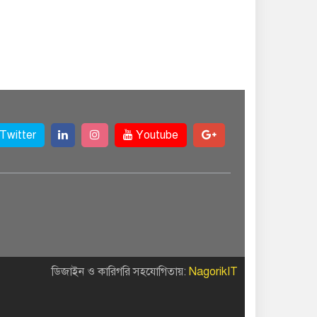
বিকাশ, সহজ হলো
ডিজিটাল পেমেন্ট
বৃষ্টি উপেক্ষা করে ‘জুলাই
গণঅভ্যুত্থান স্মৃতি
জাদুঘরে’ দর্শনার্থীদের
ঢল
Twitter
Youtube
সেমিকন্ডাক্টর খাতে
সুখবর, আসছে বিশেষ
প্রণোদনা
দক্ষিণ কোরিয়ার নজরে
বাংলাদেশের পোশাক
শিল্প, বড় বিনিয়োগ
ডিজাইন ও কারিগরি সহযোগিতায়:
NagorikIT
ম্ভাবনা
জলাবদ্ধ এলাকায়