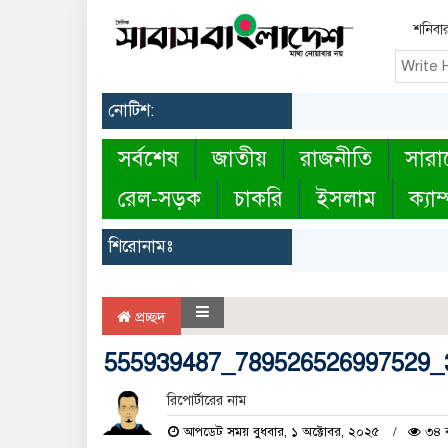
শনিবা
নোটিশ:
সর্বশেষ
জাতীয়
রাজনীতি
সারা
রেল-সড়ক
চাকরি
ইসলাম
ক্যাম
শিরোনামঃ
প্রচ্ছদ
555939487_789526526997529_
রিপোর্টারের নাম
আপডেট সময় বুধবার, ১ অক্টোবর, ২০২৫
৩৪ ব