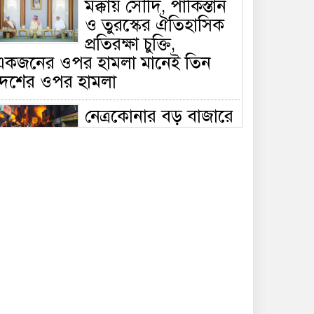
মক্কায় সৌদি, পাকিস্তান
ও তুরস্কের ঐতিহাসিক
প্রতিরক্ষা চুক্তি,
একজনের ওপর হামলা মানেই তিন
দেশের ওপর হামলা
নেত্রকোনার বড় বাজারে
ভয়াবহ আগুন, পুড়ছে ৫
বাণিজ্যিক প্রতিষ্ঠান;
িয়ন্ত্রণে ৭ ইউনিটের প্রাণপণ চেষ্টা
সাকিবের দেশে ফেরা ও
জাতীয় দলে ফেরার
সম্ভাবনা নেই, ইঙ্গিত
্রীড়া প্রতিমন্ত্রীর
ফেসবুকে যুক্ত হলো