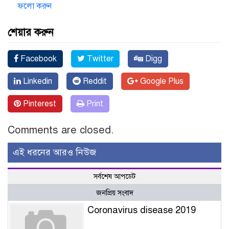
ফলো করুন
শেয়ার করুন
Facebook
Twitter
Digg
Linkedin
Reddit
Google Plus
Pinterest
Print
Comments are closed.
এই ধরনের আরও নিউজ
সর্বশেষ আপডেট
জনপ্রিয় সংবাদ
Coronavirus disease 2019