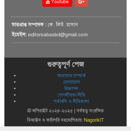
Youtube
players
Ninewin login steps and
ভারপ্রাপ্ত সম্পাদক :
কে. কিউ. হাসান
methods for UK players
ইমেইল:
editorsabasbd@gmail.com
Ninewin Promo Code Guide:
Claim Bonuses, Register Fast
& Play Safely in the UK
গুরুত্বপূর্ণ পেজ
Donbet Casino Security Guide
আমাদের সম্পর্কে
যোগাযোগ
বিজ্ঞাপন
গোপনীয়তা নীতি
Ninewin Login Guide: Verify
শর্তাবলি ও নীতিমালা
Your Account, Unlock Bonuses
© কপিরাইট ২০২৪-২০২৫ | সর্বস্বত্ব সংরক্ষিত
& Play Safely in the UK
ডিজাইন ও কারিগরি সহযোগিতায়:
NagorikIT