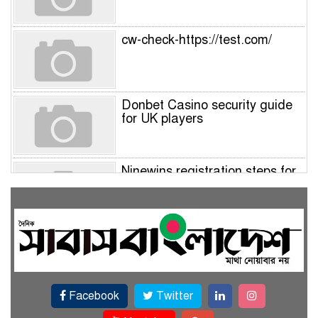
cw-check-https://test.com/
Donbet Casino security guide
for UK players
Ninewins registration steps for
UK players – Quick sign‑up
guide
Nine Wins Casino account
verification guide for UK
players
Facebook
Twitter
NineWin login account
verification guide for UK