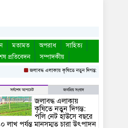
ন
মতামত
অপরাধ
সাহিত্য
েষ প্রতিবেদন
সম্পাদকীয়
জলাবদ্ধ এলাকায় কৃষিতে নতুন দিগন্ত: পলি নেট হাউসে বছ
সর্বশেষ আপডেট
জনপ্রিয় সংবাদ
জলাবদ্ধ এলাকায়
কৃষিতে নতুন দিগন্ত:
পলি নেট হাউসে বছরে
০ লাখ পর্যন্ত মানসম্মত চারা উৎপাদন