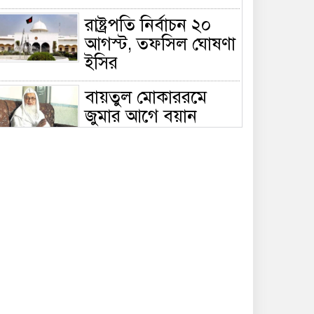
রাষ্ট্রপতি নির্বাচন ২০
আগস্ট, তফসিল ঘোষণা
ইসির
বায়তুল মোকাররমে
জুমার আগে বয়ান
দেবেন দেওবন্দের
মুহতামিম মুফতি আবুল কাসেম নোমানী
ভারত ও পাকিস্তানের দুই
ইসলামিক বক্তা আসছেন
বাংলাদেশে, ঢাকা-
ট্টগ্রামে আন্তর্জাতিক সেমিনার
জীবিত থাকতেই নিজের
‘চল্লিশা’ করলেন বৃদ্ধ,