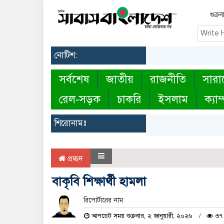
শুক্র
নোটিশ:
সর্বশেষ
জাতীয়
রাজনীতি
সারা
রেল-সড়ক
চাকরি
ইসলাম
ক্যাম
শিরোনামঃ
প্রচ্ছদ
বাকৃবি শিক্ষার্থী হামলা
রিপোর্টারের নাম
আপডেট সময় শুক্রবার, ২ জানুয়ারী, ২০২৬
৩৭ 