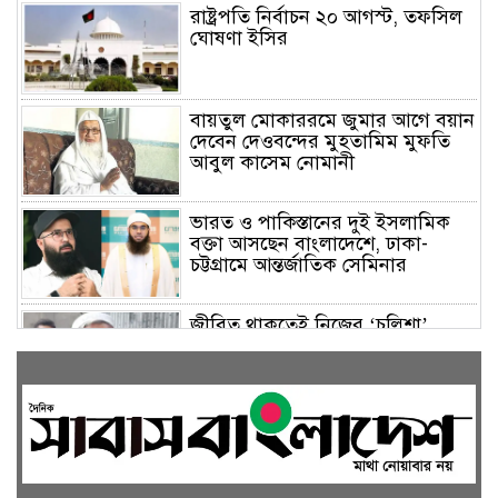
রাষ্ট্রপতি নির্বাচন ২০ আগস্ট, তফসিল
ঘোষণা ইসির
বায়তুল মোকাররমে জুমার আগে বয়ান
দেবেন দেওবন্দের মুহতামিম মুফতি
আবুল কাসেম নোমানী
ভারত ও পাকিস্তানের দুই ইসলামিক
বক্তা আসছেন বাংলাদেশে, ঢাকা-
চট্টগ্রামে আন্তর্জাতিক সেমিনার
জীবিত থাকতেই নিজের ‘চল্লিশা’
করলেন বৃদ্ধ, খেলেন ২ হাজার মানুষ
বালিয়াকান্দিতে উপজেলা প্রশাসনের
আয়োজনে জুলাই গণঅভ্যুত্থান দিবস
পালিত