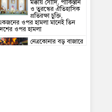
মক্কায় সৌদি, পাকিস্তান
ও তুরস্কের ঐতিহাসিক
প্রতিরক্ষা চুক্তি,
একজনের ওপর হামলা মানেই তিন
দেশের ওপর হামলা
নেত্রকোনার বড় বাজারে
ভয়াবহ আগুন, পুড়ছে ৫
বাণিজ্যিক প্রতিষ্ঠান;
িয়ন্ত্রণে ৭ ইউনিটের প্রাণপণ চেষ্টা
সাকিবের দেশে ফেরা ও
জাতীয় দলে ফেরার
সম্ভাবনা নেই, ইঙ্গিত
্রীড়া প্রতিমন্ত্রীর
ফেসবুকে যুক্ত হলো