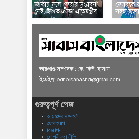
জাতীয় দলে ফেরার সম্ভাবনা
ফেসবুকে য
নেই, ইঙ্গিত ক্রীড়া প্রতিমন্ত্রীর
সহজ হলো 
ভারপ্রাপ্ত সম্পাদক :
কে. কিউ. হাসান
ইমেইল:
editorsabasbd@gmail.com
গুরুত্বপূর্ণ পেজ
আমাদের সম্পর্কে
যোগাযোগ
বিজ্ঞাপন
গোপনীয়তা নীতি