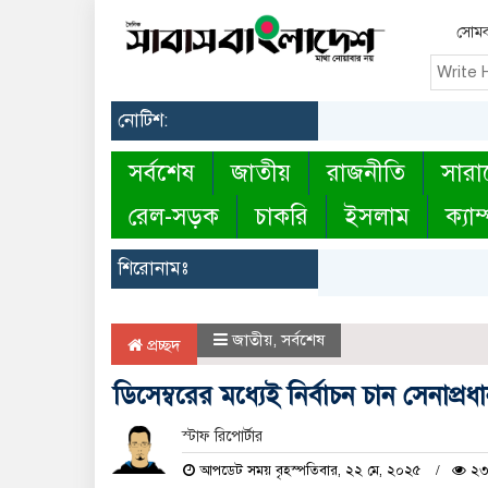
সোমবা
নোটিশ:
সর্বশেষ
জাতীয়
রাজনীতি
সারা
রেল-সড়ক
চাকরি
ইসলাম
ক্যাম
শিরোনামঃ
জাতীয়
,
সর্বশেষ
প্রচ্ছদ
ডিসেম্বরের মধ্যেই নির্বাচন চান সেনাপ্রধ
স্টাফ রিপোর্টার
আপডেট সময় বৃহস্পতিবার, ২২ মে, ২০২৫
২৩৬