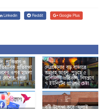
Linkedin
Reddit
Google Plus
দি, পাকিস্তান ও
তিহাসিক প্রতিরক্ষা
নেত্রকোনার বড় বাজারে
একজনের ওপর হামলা
ভয়াবহ আগুন, পুড়ছে ৫
ন দেশের ওপর
বাণিজ্যিক প্রতিষ্ঠান; নিয়ন্ত্রণে
৭ ইউনিটের প্রাণপণ চেষ্টা
বৃষ্টি উপেক্ষা করে ‘জুলাই