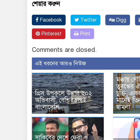
শেয়ার করুন
Facebook
Twitter
Digg
Pinterest
Print
Comments are closed.
এই ধরনের আরও নিউজ
মক্কায় সৌ
তুরস্কের ঐ
গ্রিস উপকূলে উদ্ধার ২০২
চুক্তি, 
অভিবাসী, বেশিরভাগই
মানেই তি
বাংলাদেশি
হামলা
সাকিবের দেশে ফেরা ও