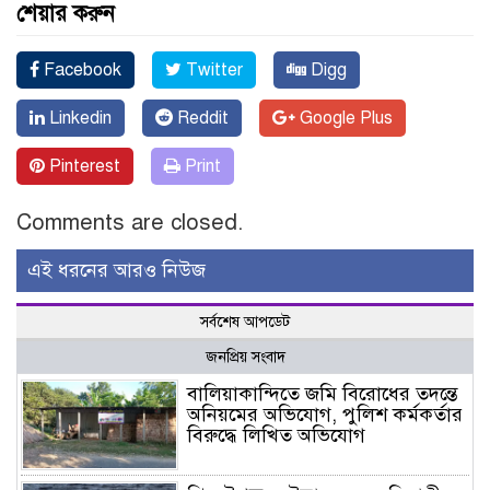
শেয়ার করুন
Facebook
Twitter
Digg
Linkedin
Reddit
Google Plus
Pinterest
Print
Comments are closed.
এই ধরনের আরও নিউজ
সর্বশেষ আপডেট
জনপ্রিয় সংবাদ
বালিয়াকান্দিতে জমি বিরোধের তদন্তে
অনিয়মের অভিযোগ, পুলিশ কর্মকর্তার
বিরুদ্ধে লিখিত অভিযোগ