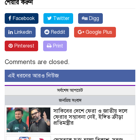
শেয়ার করুন
Facebook
Twitter
Digg
Linkedin
Reddit
Google Plus
Pinterest
Print
Comments are closed.
এই ধরনের আরও নিউজ
সর্বশেষ আপডেট
জনপ্রিয় সংবাদ
সাকিবের দেশে ফেরা ও জাতীয় দলে
ফেরার সম্ভাবনা নেই, ইঙ্গিত ক্রীড়া
প্রতিমন্ত্রীর
ফেসবুকে যুক্ত হলো বিকাশ, সহজ