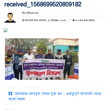
received_1568699520809182
রিপোর্টারের নাম
আপডেট সময় রবিবার, ২১ ডিসেম্বর, ২০২৫
৫০ বার দেখা হয়েছে
আমাদের ফেসবুক পেজে যুক্ত হন – গুরুত্বপূর্ণ আপডেট পেতে
ফলো করুন