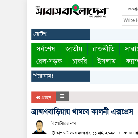
শুক্র
নোটিশ:
সর্বশেষ
জাতীয়
রাজনীতি
সারা
রেল-সড়ক
চাকরি
ইসলাম
ক্যাম
শিরোনামঃ
প্রচ্ছদ
ব্রাহ্মণবাড়িয়ায় থামবে কালনী এক্সপ্রেস
রিপোর্টারের নাম
আপডেট সময় মঙ্গলবার, ১১ মার্চ, ২০২৫
৪৪ বা