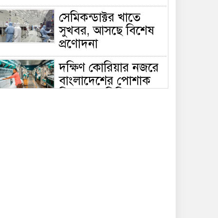
সেমিকন্ডাক্টর খাতে
সুখবর, আসছে বিশেষ
প্রণোদনা
দক্ষিণ কোরিয়ার নজরে
বাংলাদেশের পোশাক
শিল্প, বড় বিনিয়োগ
ম্ভাবনা
জলাবদ্ধ এলাকায়
কৃষিতে নতুন দিগন্ত:
পলি নেট হাউসে বছরে
০ লাখ পর্যন্ত মানসম্মত চারা উৎপাদন
রাষ্ট্রপতি নির্বাচন ২০
আগস্ট, তফসিল ঘোষণা