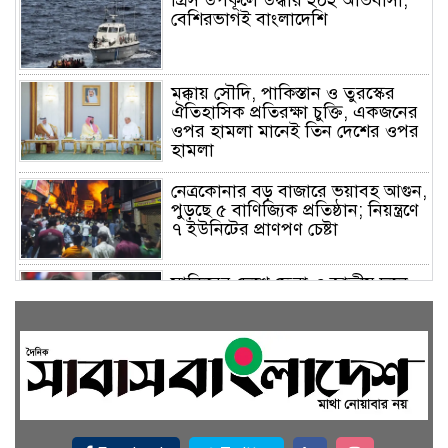
গ্রিস উপকূলে উদ্ধার ২০২ অভিবাসী,
বেশিরভাগই বাংলাদেশি
মক্কায় সৌদি, পাকিস্তান ও তুরস্কের
ঐতিহাসিক প্রতিরক্ষা চুক্তি, একজনের
ওপর হামলা মানেই তিন দেশের ওপর
হামলা
নেত্রকোনার বড় বাজারে ভয়াবহ আগুন,
পুড়ছে ৫ বাণিজ্যিক প্রতিষ্ঠান; নিয়ন্ত্রণে
৭ ইউনিটের প্রাণপণ চেষ্টা
সাকিবের দেশে ফেরা ও জাতীয় দলে
ফেরার সম্ভাবনা নেই, ইঙ্গিত ক্রীড়া
প্রতিমন্ত্রীর
ফেসবুকে যুক্ত হলো বিকাশ, সহজ
হলো ডিজিটাল পেমেন্ট