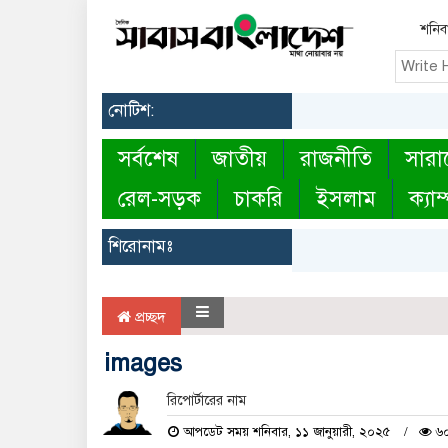
শনিবা
নোটিশ:
সর্বশেষ
জাতীয়
রাজনীতি
সারা
রেল-সড়ক
চাকরি
ইসলাম
ক্যাম
শিরোনামঃ
প্রচ্ছদ
images
রিপোর্টারের নাম
আপডেট সময় শনিবার, ১১ জানুয়ারী, ২০২৫
৬০