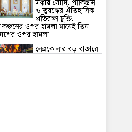
মক্কায় সৌদি, পাকিস্তান
ও তুরস্কের ঐতিহাসিক
প্রতিরক্ষা চুক্তি,
একজনের ওপর হামলা মানেই তিন
দেশের ওপর হামলা
নেত্রকোনার বড় বাজারে
ভয়াবহ আগুন, পুড়ছে ৫
বাণিজ্যিক প্রতিষ্ঠান;
িয়ন্ত্রণে ৭ ইউনিটের প্রাণপণ চেষ্টা
সাকিবের দেশে ফেরা ও
জাতীয় দলে ফেরার
সম্ভাবনা নেই, ইঙ্গিত
্রীড়া প্রতিমন্ত্রীর
ফেসবুকে যুক্ত হলো