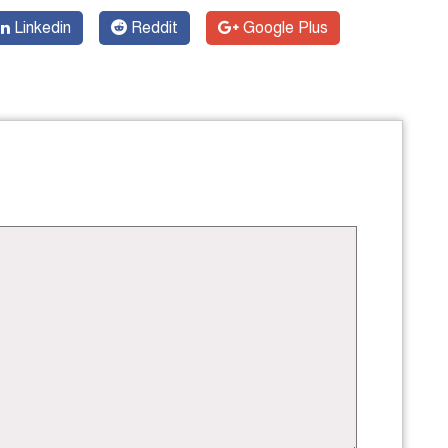
Linkedin
Reddit
Google Plus
স