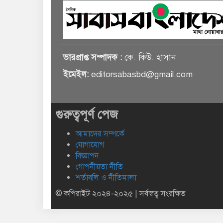
ভারপ্রাপ্ত সম্পাদক :
কে. কিউ. হাসান
ইমেইল:
editorsabasbd@gmail.com
গুরুত্বপূর্ণ পেজ
আমাদের সম্পর্কে
যোগাযোগ
বিজ্ঞাপন
গোপনীয়তা নীতি
শর্তাবলি ও নীতিমালা
© কপিরাইট ২০২৪-২০২৫ | সর্বস্বত্ব সংরক্ষিত