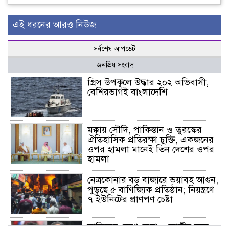
এই ধরনের আরও নিউজ
সর্বশেষ আপডেট
জনপ্রিয় সংবাদ
গ্রিস উপকূলে উদ্ধার ২০২ অভিবাসী,
বেশিরভাগই বাংলাদেশি
মক্কায় সৌদি, পাকিস্তান ও তুরস্কের
ঐতিহাসিক প্রতিরক্ষা চুক্তি, একজনের
ওপর হামলা মানেই তিন দেশের ওপর
হামলা
নেত্রকোনার বড় বাজারে ভয়াবহ আগুন,
পুড়ছে ৫ বাণিজ্যিক প্রতিষ্ঠান; নিয়ন্ত্রণে
৭ ইউনিটের প্রাণপণ চেষ্টা
সাকিবের দেশে ফেরা ও জাতীয় দলে