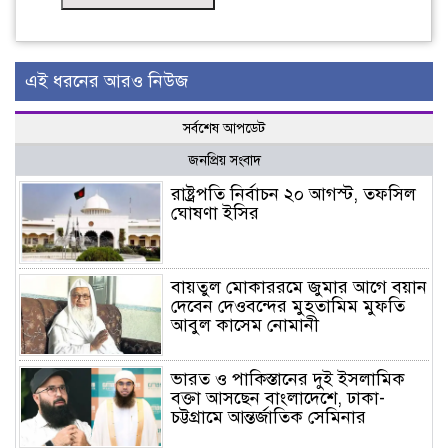
এই ধরনের আরও নিউজ
সর্বশেষ আপডেট
জনপ্রিয় সংবাদ
রাষ্ট্রপতি নির্বাচন ২০ আগস্ট, তফসিল
ঘোষণা ইসির
বায়তুল মোকাররমে জুমার আগে বয়ান
দেবেন দেওবন্দের মুহতামিম মুফতি
আবুল কাসেম নোমানী
ভারত ও পাকিস্তানের দুই ইসলামিক
বক্তা আসছেন বাংলাদেশে, ঢাকা-
চট্টগ্রামে আন্তর্জাতিক সেমিনার