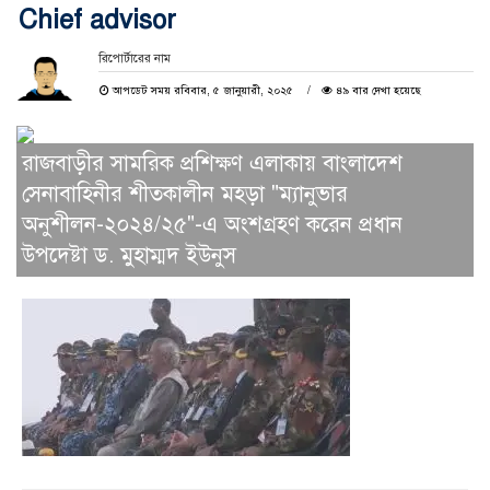
Chief advisor
রিপোর্টারের নাম
আপডেট সময় রবিবার, ৫ জানুয়ারী, ২০২৫
৪৯ বার দেখা হয়েছে
রাজবাড়ীর সামরিক প্রশিক্ষণ এলাকায় বাংলাদেশ
সেনাবাহিনীর শীতকালীন মহড়া "ম্যানুভার
অনুশীলন-২০২৪/২৫"-এ অংশগ্রহণ করেন প্রধান
উপদেষ্টা ড. মুহাম্মদ ইউনুস