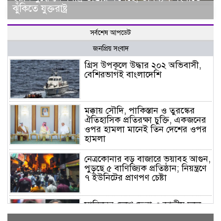
ঝুঁকিতে যুক্তরাষ্ট্র
সর্বশেষ আপডেট
জনপ্রিয় সংবাদ
গ্রিস উপকূলে উদ্ধার ২০২ অভিবাসী,
বেশিরভাগই বাংলাদেশি
মক্কায় সৌদি, পাকিস্তান ও তুরস্কের
ঐতিহাসিক প্রতিরক্ষা চুক্তি, একজনের
ওপর হামলা মানেই তিন দেশের ওপর
হামলা
নেত্রকোনার বড় বাজারে ভয়াবহ আগুন,
পুড়ছে ৫ বাণিজ্যিক প্রতিষ্ঠান; নিয়ন্ত্রণে
৭ ইউনিটের প্রাণপণ চেষ্টা
সাকিবের দেশে ফেরা ও জাতীয় দলে
ফেরার সম্ভাবনা নেই, ইঙ্গিত ক্রীড়া