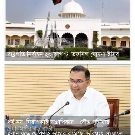
রাষ্ট্রপতি নির্বাচন ২০ আগস্ট, তফসিল ঘোষণা ইসির
ধর্ম নয়, নিরাপত্তাই অগ্রাধিকার—বৌদ্ধ পূর্ণিমায়
প্রধানমন্ত্রীর বড় বার্তা
ইরান যুদ্ধে ক্ষেপণাস্ত্র ভাণ্ডার কমেছে, ভবিষ্যৎ সংঘাতে