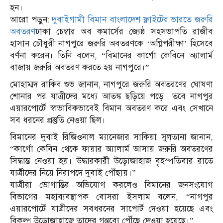
হন।
আরো পড়ুন:
দুবাইগামী বিমান বাংলাদেশ ফ্লাইটের ভারতে জরুরি
অবতরণ
ঢাকা চেম্বার অব কমার্সের জ্যেষ্ঠ সহসভাপতি রাজীব
হাসান চৌধুরী নাগপুরে জরুরি অবতরণকে ‘অগ্নিপরীক্ষা’ হিসেবে
বর্ণনা করেন। তিনি বলেন, “বিমানের কার্গো কেবিনে অ্যালার্ম
বাজায় জরুরি অবতরণ করতে হয় নাগপুরে।”
মোহাম্মদ রাকিব শুভ জানান, নাগপুরে জরুরি অবতরণের ঘোষণা
শোনার পর যাত্রীদের মধ্যে আতঙ্ক ছড়িয়ে পড়ে। তবে নাগপুর
এয়ারপোর্টে স্বাভাবিকভাবেই বিমান অবতরণ করে এবং সেখানে
সব ধরনের প্রস্তুতি নেওয়া ছিল।
বিমানের দুবাই রিজিওনাল ম্যানেজার সাকিয়া সুলতানা জানান,
“কার্গো কেবিন থেকে ফায়ার অ্যালার্ম আসায় জরুরি অবতরণের
সিদ্ধান্ত নেওয়া হয়। উদ্ধারকারী উড়োজাহাজ বৃহস্পতিবার রাতে
যাত্রীদের নিয়ে নিরাপদে দুবাই পৌঁছায়।”
যাত্রীরা ভোগান্তির অভিযোগ করলেও বিমানের জনসংযোগ
বিভাগের মহাব্যবস্থাপক বোসরা ইসলাম বলেন, “নাগপুর
এয়ারপোর্টে যাত্রীদের সবধরনের সাপোর্ট দেওয়া হয়েছে এবং
বিকল্প উড়োজাহাজে তাদের গন্তব্যে পৌঁছে দেওয়া হয়েছে।”