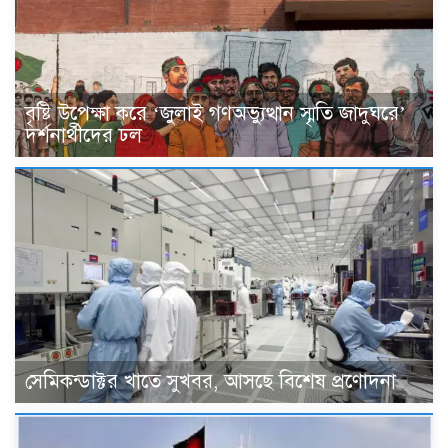
বৃষ্টি উপেক্ষা করে ‘জুলাই গণঅভ্যুত্থান স্মৃতি জাদুঘরে’
দর্শনার্থীদের ঢল
সেমিকন্ডাক্টর খাতে সুখবর, আসছে বিশেষ প্রণোদনা