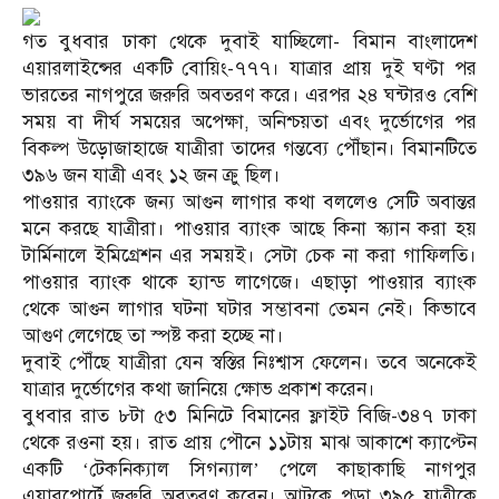
গত বুধবার ঢাকা থেকে দুবাই যাচ্ছিলো- বিমান বাংলাদেশ
এয়ারলাইন্সের একটি বোয়িং-৭৭৭। যাত্রার প্রায় দুই ঘণ্টা পর
ভারতের নাগপুরে জরুরি অবতরণ করে। এরপর ২৪ ঘন্টারও বেশি
সময় বা দীর্ঘ সময়ের অপেক্ষা, অনিশ্চয়তা এবং দুর্ভোগের পর
বিকল্প উড়োজাহাজে যাত্রীরা তাদের গন্তব্যে পৌঁছান। বিমানটিতে
৩৯৬ জন যাত্রী এবং ১২ জন ক্রু ছিল।
পাওয়ার ব্যাংকে জন্য আগুন লাগার কথা বললেও সেটি অবান্তর
মনে করছে যাত্রীরা। পাওয়ার ব্যাংক আছে কিনা স্ক্যান করা হয়
টার্মিনালে ইমিগ্রেশন এর সময়ই। সেটা চেক না করা গাফিলতি।
পাওয়ার ব্যাংক থাকে হ্যান্ড লাগেজে। এছাড়া পাওয়ার ব্যাংক
থেকে আগুন লাগার ঘটনা ঘটার সম্ভাবনা তেমন নেই। কিভাবে
আগুণ লেগেছে তা স্পষ্ট করা হচ্ছে না।
দুবাই পৌঁছে যাত্রীরা যেন স্বস্তির নিঃশ্বাস ফেলেন। তবে অনেকেই
যাত্রার দুর্ভোগের কথা জানিয়ে ক্ষোভ প্রকাশ করেন।
বুধবার রাত ৮টা ৫৩ মিনিটে বিমানের ফ্লাইট বিজি-৩৪৭ ঢাকা
থেকে রওনা হয়। রাত প্রায় পৌনে ১১টায় মাঝ আকাশে ক্যাপ্টেন
একটি ‘টেকনিক্যাল সিগন্যাল’ পেলে কাছাকাছি নাগপুর
এয়ারপোর্টে জরুরি অবতরণ করেন। আটকে পড়া ৩৯৫ যাত্রীকে