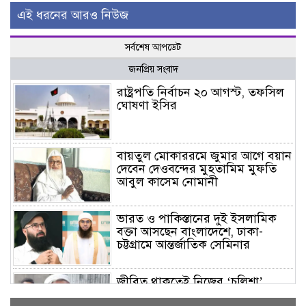
এই ধরনের আরও নিউজ
সর্বশেষ আপডেট
জনপ্রিয় সংবাদ
রাষ্ট্রপতি নির্বাচন ২০ আগস্ট, তফসিল
ঘোষণা ইসির
বায়তুল মোকাররমে জুমার আগে বয়ান
দেবেন দেওবন্দের মুহতামিম মুফতি
আবুল কাসেম নোমানী
ভারত ও পাকিস্তানের দুই ইসলামিক
বক্তা আসছেন বাংলাদেশে, ঢাকা-
চট্টগ্রামে আন্তর্জাতিক সেমিনার
জীবিত থাকতেই নিজের ‘চল্লিশা’
করলেন বৃদ্ধ, খেলেন ২ হাজার মানুষ