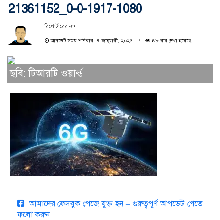
21361152_0-0-1917-1080
রিপোর্টারের নাম
আপডেট সময় শনিবার, ৪ জানুয়ারী, ২০২৫
৪৮ বার দেখা হয়েছে
ছবি: টিআরটি ওয়ার্ল্ড
আমাদের ফেসবুক পেজে যুক্ত হন – গুরুত্বপূর্ণ আপডেট পেতে
ফলো করুন