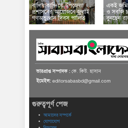
বালিয়াকান্দিতে উপজেলা
একই জমিত
প্রশাসনের আয়োজনে জুলাই
ও সবজি চা
গণঅভ্যুত্থান দিবস পালিত
বুনছেন র
ভারপ্রাপ্ত সম্পাদক :
কে. কিউ. হাসান
ইমেইল:
editorsabasbd@gmail.com
গুরুত্বপূর্ণ পেজ
আমাদের সম্পর্কে
যোগাযোগ
বিজ্ঞাপন