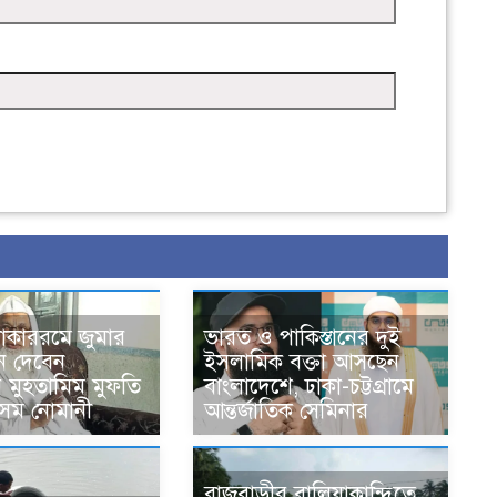
োকাররমে জুমার
ভারত ও পাকিস্তানের দুই
ন দেবেন
ইসলামিক বক্তা আসছেন
র মুহতামিম মুফতি
বাংলাদেশে, ঢাকা-চট্টগ্রামে
েম নোমানী
আন্তর্জাতিক সেমিনার
রাজবাড়ীর বালিয়াকান্দিতে