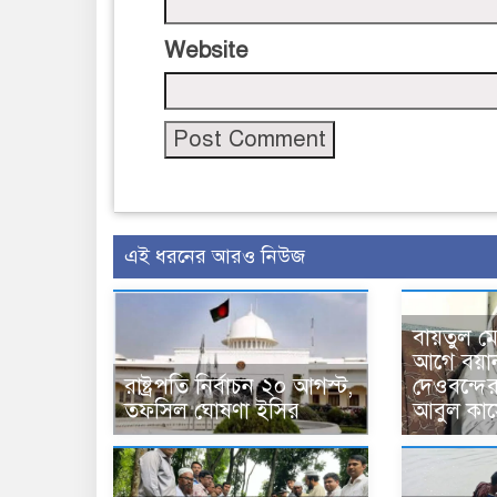
Website
এই ধরনের আরও নিউজ
বায়তুল ম
আগে বয়া
রাষ্ট্রপতি নির্বাচন ২০ আগস্ট,
দেওবন্দে
তফসিল ঘোষণা ইসির
আবুল কাস