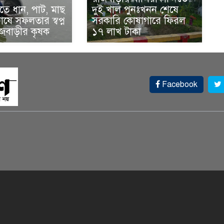
ে ধান, পাট, মাছ
দুই খাল পুনঃখনন শেষে
ষে সফলতার স্বপ্ন
সরকারি কোষাগারে ফিরল
াজবাড়ীর কৃষক
১৭ লাখ টাকা
Facebook