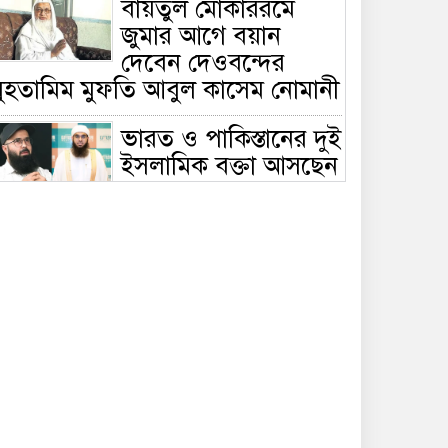
বায়তুল মোকাররমে
জুমার আগে বয়ান
দেবেন দেওবন্দের
মুহতামিম মুফতি আবুল কাসেম নোমানী
ভারত ও পাকিস্তানের দুই
ইসলামিক বক্তা আসছেন
বাংলাদেশে, ঢাকা-
ট্টগ্রামে আন্তর্জাতিক সেমিনার
জীবিত থাকতেই নিজের
‘চল্লিশা’ করলেন বৃদ্ধ,
খেলেন ২ হাজার মানুষ
বালিয়াকান্দিতে
উপজেলা প্রশাসনের
আয়োজনে জুলাই