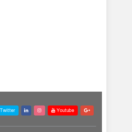
সংগ্রহকালে সাংবাদিকের
ওপর হামলা, আহত
অন্তত ১০
রাজবাড়ী জেলা
কারাগারে হাজতির মৃত্যু
Twitter
Youtube