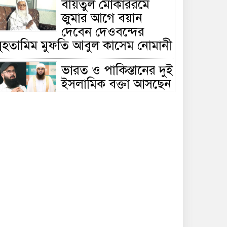
বায়তুল মোকাররমে
জুমার আগে বয়ান
দেবেন দেওবন্দের
মুহতামিম মুফতি আবুল কাসেম নোমানী
ভারত ও পাকিস্তানের দুই
ইসলামিক বক্তা আসছেন
বাংলাদেশে, ঢাকা-
ট্টগ্রামে আন্তর্জাতিক সেমিনার
জীবিত থাকতেই নিজের
‘চল্লিশা’ করলেন বৃদ্ধ,
খেলেন ২ হাজার মানুষ
বালিয়াকান্দিতে
উপজেলা প্রশাসনের
আয়োজনে জুলাই