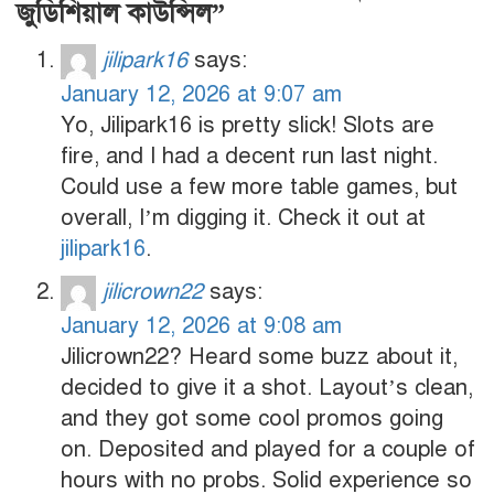
জুডিশিয়াল কাউন্সিল”
jilipark16
says:
January 12, 2026 at 9:07 am
Yo, Jilipark16 is pretty slick! Slots are
fire, and I had a decent run last night.
Could use a few more table games, but
overall, I’m digging it. Check it out at
jilipark16
.
jilicrown22
says:
January 12, 2026 at 9:08 am
Jilicrown22? Heard some buzz about it,
decided to give it a shot. Layout’s clean,
and they got some cool promos going
on. Deposited and played for a couple of
hours with no probs. Solid experience so