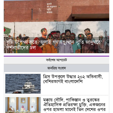
বৃষ্টি উপেক্ষা করে ‘জুলাই গণঅভ্যুত্থান স্মৃতি জাদুঘরে’
দর্শনার্থীদের ঢল
সর্বশেষ আপডেট
জনপ্রিয় সংবাদ
গ্রিস উপকূলে উদ্ধার ২০২ অভিবাসী,
বেশিরভাগই বাংলাদেশি
মক্কায় সৌদি, পাকিস্তান ও তুরস্কের
ঐতিহাসিক প্রতিরক্ষা চুক্তি, একজনের
ওপর হামলা মানেই তিন দেশের ওপর