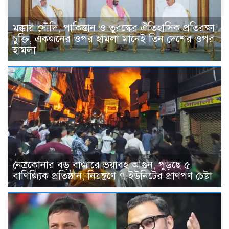
মক্কায় সৌদি, পাকিস্তান ও তুরস্কের ঐতিহাসিক প্রতিরক্ষা
চুক্তি, একজনের ওপর হামলা মানেই তিন দেশের ওপর
হামলা
নেত্রকোনার বড় বাজারে ভয়াবহ আগুন, পুড়ছে ৫
বাণিজ্যিক প্রতিষ্ঠান; নিয়ন্ত্রণে ৭ ইউনিটের প্রাণপণ চেষ্টা