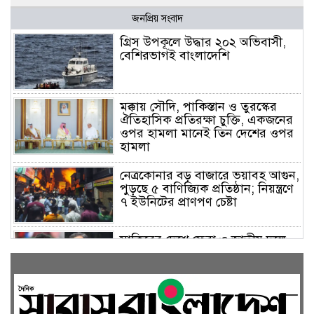
জনপ্রিয় সংবাদ
গ্রিস উপকূলে উদ্ধার ২০২ অভিবাসী,
বেশিরভাগই বাংলাদেশি
মক্কায় সৌদি, পাকিস্তান ও তুরস্কের
ঐতিহাসিক প্রতিরক্ষা চুক্তি, একজনের
ওপর হামলা মানেই তিন দেশের ওপর
হামলা
নেত্রকোনার বড় বাজারে ভয়াবহ আগুন,
পুড়ছে ৫ বাণিজ্যিক প্রতিষ্ঠান; নিয়ন্ত্রণে
৭ ইউনিটের প্রাণপণ চেষ্টা
সাকিবের দেশে ফেরা ও জাতীয় দলে
ফেরার সম্ভাবনা নেই, ইঙ্গিত ক্রীড়া
প্রতিমন্ত্রীর
ফেসবুকে যুক্ত হলো বিকাশ, সহজ