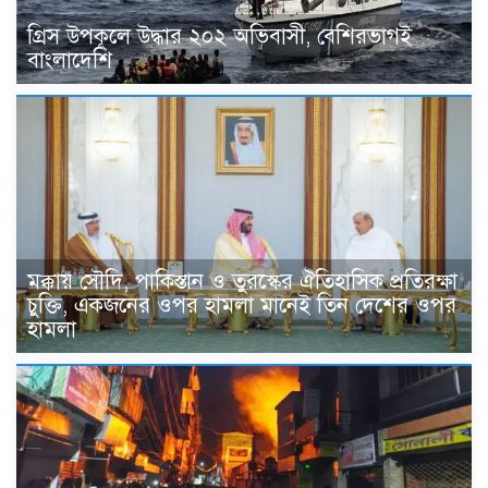
গ্রিস উপকূলে উদ্ধার ২০২ অভিবাসী, বেশিরভাগই
বাংলাদেশি
মক্কায় সৌদি, পাকিস্তান ও তুরস্কের ঐতিহাসিক প্রতিরক্ষা
চুক্তি, একজনের ওপর হামলা মানেই তিন দেশের ওপর
হামলা