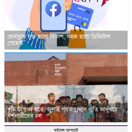
ফেসবুকে যুক্ত হলো বিকাশ, সহজ হলো ডিজিটাল
পেমেন্ট
বৃষ্টি উপেক্ষা করে ‘জুলাই গণঅভ্যুত্থান স্মৃতি জাদুঘরে’
দর্শনার্থীদের ঢল
সর্বশেষ আপডেট