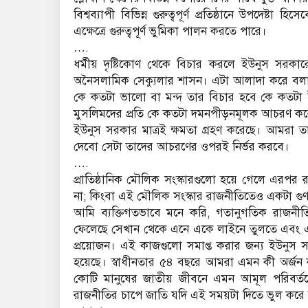
বিশ্বব্যাপী বিভিন্ন গুরুত্বপূর্ণ প্রতিষ্ঠানে উপদেষ্ট
এক্ষেত্রে গুরুত্বপূর্ণ ভুমিকা পালন করতে পারে।
….
ধর্মীয় দৃষ্টিকোণ থেকে বিচার করলে ইউনুস সর
অনৈসলামিক সেক্যুলার শাসন। এটা আলাদা করে বলার ক
কে কতটা ভালো বা মন্দ তার বিচার হবে কে কতটা ইসলা
মুসলিমদের প্রতি কে কতটা দমনপীড়নমূলক আচরণ ক
ইউনুস সরকার মাত্রই ক্ষমতা গ্রহণ করেছে। আমরা ত
দেবো সেটা তাদের আচরণের ওপরই নির্ভর করবে।
….
প্রাতিষ্ঠানিক মৌলিক সংস্কারগুলো হয়ে গেলে এর
না; কিংবা এই মৌলিক সংস্কার রাজনীতিতেও একটা গু
আমি ব্যক্তিগতভাবে মনে করি, গতানুগতিক রাজনীতি
ফেলেছে সেখান থেকে এনে একে লাইনে তুলতে এবং 
প্রয়োজন। এই কাজগুলো সমাপ্ত করার জন্য ইউনুস 
হয়েছে। স্বাধীনতার ৫৪ বছরে আমরা এমন কী অর্জন
কোটি মানুষের জাতীয় জীবনে এমন আমূল পরিবর্ত
রাজনীতির চাপে জাতি যদি এই সময়টা দিতে ভুল কর