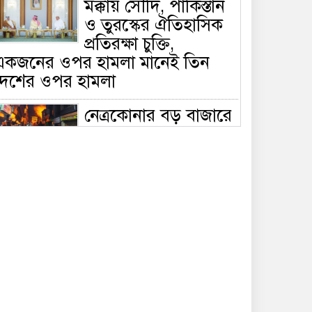
মক্কায় সৌদি, পাকিস্তান
ও তুরস্কের ঐতিহাসিক
প্রতিরক্ষা চুক্তি,
একজনের ওপর হামলা মানেই তিন
দেশের ওপর হামলা
নেত্রকোনার বড় বাজারে
ভয়াবহ আগুন, পুড়ছে ৫
বাণিজ্যিক প্রতিষ্ঠান;
িয়ন্ত্রণে ৭ ইউনিটের প্রাণপণ চেষ্টা
সাকিবের দেশে ফেরা ও
জাতীয় দলে ফেরার
সম্ভাবনা নেই, ইঙ্গিত
্রীড়া প্রতিমন্ত্রীর
ফেসবুকে যুক্ত হলো