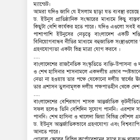
ম্যান্ডেট।
আমরা যদিও জানি যে ইসলাম ছাড়া যত ব্যবস্থা রয়েছে 
ড. ইউনুস প্রাতিষ্ঠানিক সংস্কারের মাধ্যমে কিছু বা
কিছুটা বেশি কার্যকর হতে পারে। যদিও এগুলো সবই বস
পাশাপাশি ইউনুসের নেতৃত্বে বাংলাদেশ একটি শক্তি
বিনিয়োগবান্ধব নীতির মাধ্যমে বহুজাতিক সংস্থাগুলোর
গ্রহণযোগ্যতা একটা ভিন্ন মাত্রা যোগ করবে ।
….
বাংলাদেশের রাজনৈতিক সংস্কৃতিতে ব্যক্তি-উপাসনা ও 
ও শেখ হাসিনার শাসনামলে একদলীয় প্রভাব স্পষ্টভা
নেতা না হওয়ায় তার পক্ষে যেকোনো দলীয় স্বার্থের ঊর
তার প্রশাসন তুলনামূলক দলীয় পক্ষপাতহীন থেকে দ
….
বাংলাদেশের বেশিরভাগ শাসক আন্তর্জাতিক কূটনীতিত
সফল হলেও তিনি বেশিদিন সুযোগ পাননি। এরশাদ সামরি
পাননি। শেখ হাসিনা ও খালেদা জিয়া বিভিন্ন কৌশল গ্
ড. ইউনুস আন্তর্জাতিকভাবে গ্রহণযোগ্য এবং বিশ্বব্যা
আনতে পারে।
গ্লোবাল স্কেলের বিভিন্ন কর্পোরেশনের সাথে যুক্ত থাক