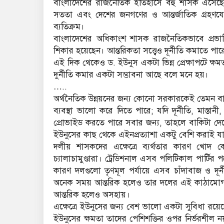
বাংলাদেশের রাজনৈতিক ইতিহাসে বহু শাসক এসেছেন 
সততা এবং দেশের জনগণের ও আন্তর্জাতিক গ্রহণযোগ্য
ব্যতিক্রম।
বাংলাদেশের অধিকাংশ শাসক রাজনৈতিকভাবে প্রভাবিত
শিকার হয়েছেন। আন্তরিকতা সত্ত্বেও দূর্নীতি কমাত
এই দিক থেকেও ড. ইউনুস একটা ভিন্ন প্রেক্ষাপটে ক্ষ
দুর্নীতি কমার একটা সম্ভাবনা আছে বলে মনে হয়।
…..
অর্থনৈতিক উন্নয়নের জন্য কোনো সরকারকেই তেমন ব
ব্যবস্থা ভালো করে দিতে পারে; যদি দূর্নীতি, মাস্তান
প্রোভাইড করতে পারে সবার জন্য, তাহলে বাকিটা 
ইউনুসের কাছ থেকে এইনপ্রত্যাশা একটু বেশি করাই য
দলীয় শাসকদের এক্ষেত্রে ব্যর্থতার কারণ খোদ 
চ্যালাচামুণ্ডারা। ট্রেডিশনাল এসব পলিটিকাল পার্টির পক
কারণ দলগুলো তৃণমূল পর্যায়ে এসব চাঁদাবাজ ও দূর্নী
অনেক সময় আন্তরিক হলেও তার দলের এই কাঠামোগত অব
আন্তরিক হলেও অসহায়।
এক্ষেত্রে ইউনুসের জন্য বেশ ভালো একটা সুবিধা রয়
ইউনুসের ক্ষমতা তাদের পেশিশক্তির ওপর নির্ভরশীল 