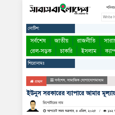
শনিবা
নোটিশ:
সর্বশেষ
জাতীয়
রাজনীতি
সারা
রেল-সড়ক
চাকরি
ইসলাম
ক্যাম
শিরোনামঃ
সর্বশেষ
,
সামাজিক যোগাযোগমাধ্যম
প্রচ্ছদ
ইউনুস সরকারের ব্যাপারে আমার মূল্যা
রিপোর্টারের নাম
আপডেট সময় শুক্রবার, ৪ এপ্রিল, ২০২৫
১৯২ ব