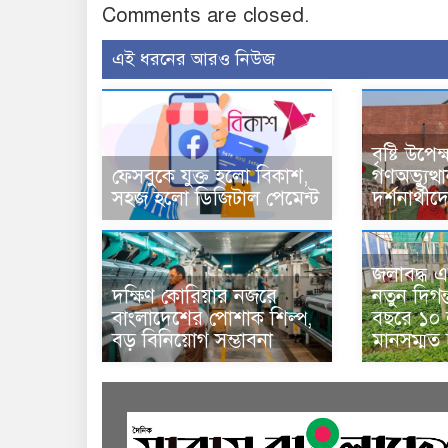
Comments are closed.
এই ধরনের আরও নিউজ
বৃষ্টি উপে
ফেসবুকে যুক্ত হলো বিকাশ,
গণঅভ্যুত্থ
সহজ হলো ডিজিটাল পেমেন্ট
দর্শনার্থী
জলাবদ্ধ এ
দক্ষিণ কোরিয়ার নজরে
নতুন দিগন
বাংলাদেশের পোশাক শিল্প,
বছরে ১০ ল
বড় বিনিয়োগ সম্ভাবনা
মানসম্মত