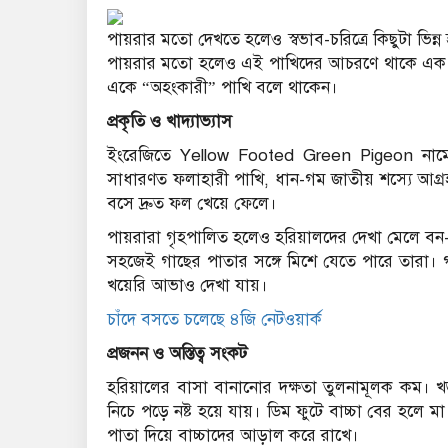
পায়রার মতো দেখতে হলেও স্বভাব-চরিত্রে কিছুটা ভি
পায়রার মতো হলেও এই পাখিদের আচরণে থাকে এক ধর
একে “অহংকারী” পাখি বলে থাকেন।
প্রকৃতি ও খাদ্যাভ্যাস
ইংরেজিতে Yellow Footed Green Pigeon নামে 
সাধারণত ফলাহারী পাখি, ধান-গম জাতীয় শস্যে আগ্রহ
বসে দ্রুত ফল খেয়ে ফেলে।
পায়রারা গৃহপালিত হলেও হরিয়ালদের দেখা মেলে বন-
সহজেই গাছের পাতার সঙ্গে মিশে যেতে পারে তারা
খয়েরি আভাও দেখা যায়।
চাঁদে বসতে চলেছে ৪জি নেটওয়ার্ক
প্রজনন ও অস্তিত্ব সংকট
হরিয়ালের বাসা বানানোর দক্ষতা তুলনামূলক কম। 
নিচে পড়ে নষ্ট হয়ে যায়। ডিম ফুটে বাচ্চা বের হলে
পাতা দিয়ে বাচ্চাদের আড়াল করে রাখে।