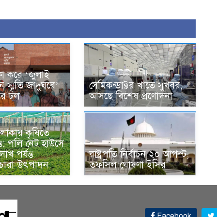
ক্ষা করে ‘জুলাই
ান স্মৃতি জাদুঘরে’
সেমিকন্ডাক্টর খাতে সুখবর,
দের ঢল
আসছে বিশেষ প্রণোদনা
লাকায় কৃষিতে
্ত: পলি নেট হাউসে
াখ পর্যন্ত
রাষ্ট্রপতি নির্বাচন ২০ আগস্ট,
 চারা উৎপাদন
তফসিল ঘোষণা ইসির
Facebook