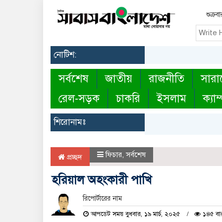
শুক্র
নোটিশ:
সর্বশেষ
জাতীয়
রাজনীতি
সারা
রেল-সড়ক
চাকরি
ইসলাম
ক্যাম
শিরোনামঃ
ফিচার
,
সর্বশেষ
প্রচ্ছদ
হরিয়াল অহংকারী পাখি
রিপোর্টারের নাম
আপডেট সময় বুধবার, ১৯ মার্চ, ২০২৫
১৪৫ বার