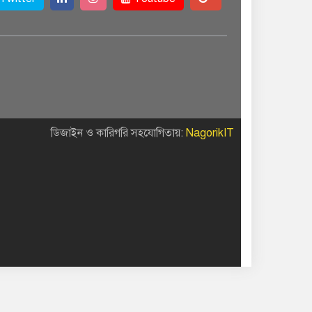
ডিজাইন ও কারিগরি সহযোগিতায়:
NagorikIT