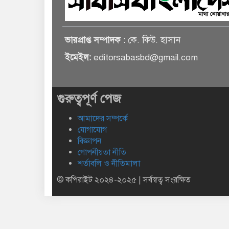
ভারপ্রাপ্ত সম্পাদক :
কে. কিউ. হাসান
ইমেইল:
editorsabasbd@gmail.com
গুরুত্বপূর্ণ পেজ
আমাদের সম্পর্কে
যোগাযোগ
বিজ্ঞাপন
গোপনীয়তা নীতি
শর্তাবলি ও নীতিমালা
© কপিরাইট ২০২৪-২০২৫ | সর্বস্বত্ব সংরক্ষিত