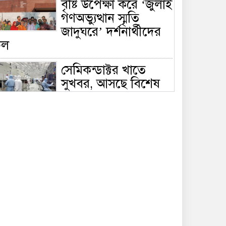
বৃষ্টি উপেক্ষা করে ‘জুলাই
গণঅভ্যুত্থান স্মৃতি
জাদুঘরে’ দর্শনার্থীদের
ঢল
সেমিকন্ডাক্টর খাতে
সুখবর, আসছে বিশেষ
প্রণোদনা
দক্ষিণ কোরিয়ার নজরে
বাংলাদেশের পোশাক
শিল্প, বড় বিনিয়োগ
ম্ভাবনা
জলাবদ্ধ এলাকায়
কৃষিতে নতুন দিগন্ত:
পলি নেট হাউসে বছরে