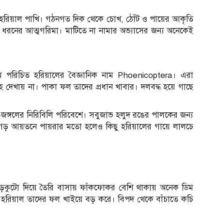
১
ন্ন হরিয়াল পাখি। গঠনগত দিক থেকে চোখ, ঠোঁট ও পায়ের আকৃতি
নের আত্মগরিমা। মাটিতে না নামার অভ্যাসের জন্য অনেকেই
পরিচিত হরিয়ালের বৈজ্ঞানিক নাম Phoenicoptera। এরা
 দেখায় না। পাকা ফল তাদের প্রধান খাবার। দলবদ্ধ হয়ে গাছে
জঙ্গলের নিরিবিলি পরিবেশে। সবুজাভ হলুদ রঙের পালকের জন্য
। গড় আয়তনে পায়রার মতো হলেও কিছু হরিয়ালের গায়ে লালচে
চ
খড়কুটো দিয়ে তৈরি বাসায় ফাঁকফোকর বেশি থাকায় অনেক ডিম
 মা হরিয়াল তাদের ফল খাইয়ে বড় করে। বিপদ থেকে বাঁচাতে কচি