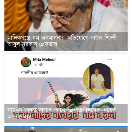
মানিকগঞ্জে ধর্ম‌ অবমাননার অভিযোগে বাউল শিল্পী
আবুল সরকার গ্রেফতার
সায়ন্তন সৈকত রায়ের চোখে ‘প্রগতিশীলদের’ ধর্মের
অপব্যবহার