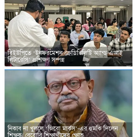
বিইউপিতে ‘ইনফরমেশন ক্রেডিবিলিটি অ্যান্ড এআই
লিটারেসি’ প্রশিক্ষণ সম্পন্ন
নিকাব না খুললে ‘জিরো মার্কস’-এর হুমকি দিলেন
শিক্ষক, বেরোবি শিক্ষার্থীদের ক্ষোভ