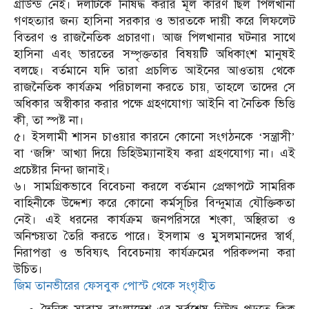
গ্রাউন্ড নেই। দলটিকে নিষিদ্ধ করার মূল কারণ ছিল পিলখানা
গণহত্যার জন্য হাসিনা সরকার ও ভারতকে দায়ী করে লিফলেট
বিতরণ ও রাজনৈতিক প্রচারণা। আজ পিলখানার ঘটনার সাথে
হাসিনা এবং ভারতের সম্পৃক্ততার বিষয়টি অধিকাংশ মানুষই
বলছে। বর্তমানে যদি তারা প্রচলিত আইনের আওতায় থেকে
রাজনৈতিক কার্যক্রম পরিচালনা করতে চায়, তাহলে তাদের সে
অধিকার অস্বীকার করার পক্ষে গ্রহণযোগ্য আইনি বা নৈতিক ভিত্তি
কী, তা স্পষ্ট না।
৫। ইসলামী শাসন চাওয়ার কারনে কোনো সংগঠনকে ‘সন্ত্রাসী’
বা ‘জঙ্গি’ আখ্যা দিয়ে ডিহিউম্যানাইয করা গ্রহণযোগ্য না। এই
প্রচেষ্টার নিন্দা জানাই।
৬। সামগ্রিকভাবে বিবেচনা করলে বর্তমান প্রেক্ষাপটে সামরিক
বাহিনীকে উদ্দেশ্য করে কোনো কর্মসূচির বিন্দুমাত্র যৌক্তিকতা
নেই। এই ধরনের কার্যক্রম জনপরিসরে শংকা, অস্থিরতা ও
অনিশ্চয়তা তৈরি করতে পারে। ইসলাম ও মুসলমানদের স্বার্থ,
নিরাপত্তা ও ভবিষ্যৎ বিবেচনায় কার্যক্রমের পরিকল্পনা করা
উচিত।
জিম তানভীরের ফেসবুক পোস্ট থেকে সংগৃহীত