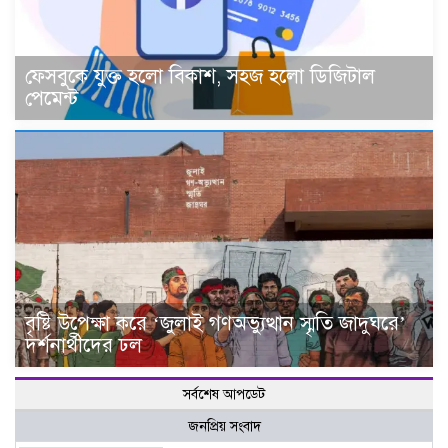
ফেসবুকে যুক্ত হলো বিকাশ, সহজ হলো ডিজিটাল
পেমেন্ট
বৃষ্টি উপেক্ষা করে ‘জুলাই গণঅভ্যুত্থান স্মৃতি জাদুঘরে’
দর্শনার্থীদের ঢল
সর্বশেষ আপডেট
জনপ্রিয় সংবাদ