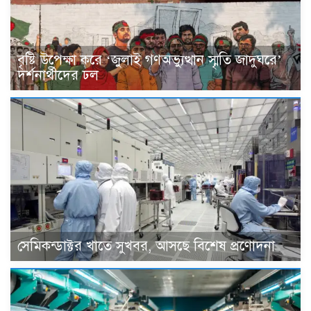
বৃষ্টি উপেক্ষা করে ‘জুলাই গণঅভ্যুত্থান স্মৃতি জাদুঘরে’
দর্শনার্থীদের ঢল
সেমিকন্ডাক্টর খাতে সুখবর, আসছে বিশেষ প্রণোদনা