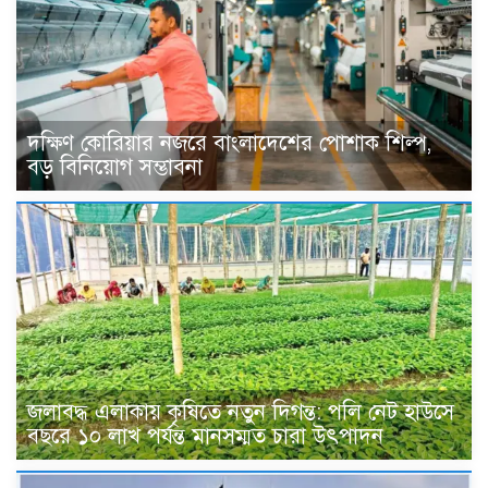
দক্ষিণ কোরিয়ার নজরে বাংলাদেশের পোশাক শিল্প,
বড় বিনিয়োগ সম্ভাবনা
জলাবদ্ধ এলাকায় কৃষিতে নতুন দিগন্ত: পলি নেট হাউসে
বছরে ১০ লাখ পর্যন্ত মানসম্মত চারা উৎপাদন