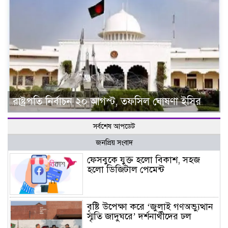
রাষ্ট্রপতি নির্বাচন ২০ আগস্ট, তফসিল ঘোষণা ইসির
সর্বশেষ আপডেট
জনপ্রিয় সংবাদ
ফেসবুকে যুক্ত হলো বিকাশ, সহজ
হলো ডিজিটাল পেমেন্ট
বৃষ্টি উপেক্ষা করে ‘জুলাই গণঅভ্যুত্থান
স্মৃতি জাদুঘরে’ দর্শনার্থীদের ঢল