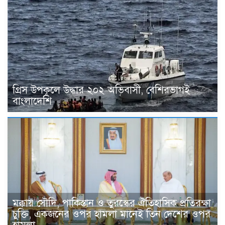
গ্রিস উপকূলে উদ্ধার ২০২ অভিবাসী, বেশিরভাগই
বাংলাদেশি
মক্কায় সৌদি, পাকিস্তান ও তুরস্কের ঐতিহাসিক প্রতিরক্ষা
চুক্তি, একজনের ওপর হামলা মানেই তিন দেশের ওপর