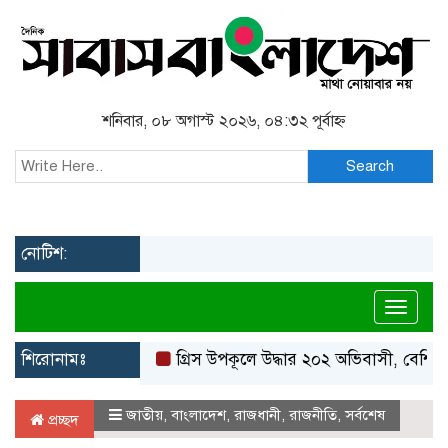
শনিবার, ০৮ অগাস্ট ২০২৬, ০৪:৩২ পূর্বাহ্ন
Search
নোটিশ:
Toggl
শিরোনামঃ
গ্রিস উপকূলে উদ্ধার ২০২ অভিবাসী, বেশিরভাগই
জাতীয়
,
বাংলাদেশ
,
রাজধানী
,
রাজনীতি
,
সর্বশেষ
প্রচ্ছদ