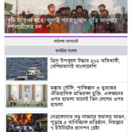
বৃষ্টি উপেক্ষা করে ‘জুলাই গণঅভ্যুত্থান স্মৃতি জাদুঘরে’
দর্শনার্থীদের ঢল
সর্বশেষ আপডেট
জনপ্রিয় সংবাদ
গ্রিস উপকূলে উদ্ধার ২০২ অভিবাসী,
বেশিরভাগই বাংলাদেশি
মক্কায় সৌদি, পাকিস্তান ও তুরস্কের
ঐতিহাসিক প্রতিরক্ষা চুক্তি, একজনের
ওপর হামলা মানেই তিন দেশের ওপর
হামলা
নেত্রকোনার বড় বাজারে ভয়াবহ আগুন,
পুড়ছে ৫ বাণিজ্যিক প্রতিষ্ঠান; নিয়ন্ত্রণে
৭ ইউনিটের প্রাণপণ চেষ্টা