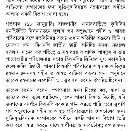
গঠন করলে ২০২৪ সালের জুলাই গণ অভ্যুত্থানে শহীদ ও আহত
ব্যক্তিদের দেখভালের জন্য মুক্তিযুদ্ধবিষয়ক মন্ত্রণালয়ের অধীনে
আলাদা একটি বিভাগ খোলা হবে।
গতকাল (১৮ জানুয়ারি) রাজধানীর খামারবাড়িতে কৃষিবিদ
ইনস্টিটিউট মিলনায়তনে জুলাই গণ অভ্যুত্থানে শহীদ ও আহত
পরিবারের সঙ্গে মতবিনিময় সভায় প্রধান অতিথির বক্তব্যে তিনি এ
ঘোষণা দেন। বিএনপি জাতীয় স্থায়ী কমিটির সদস্য নজরুল
ইসলাম খানের সভাপতিত্বে ও সহ দপ্তর সম্পাদক আবদুস সাত্তার
পাটোয়ারীর পরিচালনায় সভায় বিএনপির সিনিয়র যুগ্ম মহাসচিব
রুহুল কবির রিজভী, আমরা বিএনপি পরিবারের আহ্বায়ক আতিকুর
রহমান রুমনসহ শহীদ ও আহত ব্যক্তিরা বক্তব্য দেন। অনুষ্ঠানে
তারেক রহমানের সহধর্মিণী ডা. জুবাইদা রহমান উপস্থিত ছিলেন।
তারেক রহমান বলেন, “আপনারা যখন নিজের কষ্ট, ব্যথা ও
ত্যাগের কথা তুলে ধরছিলেন, তখন আমরা সিদ্ধান্ত নিয়েছি, যদি
জনগণের সমর্থনে বিএনপি সরকার গঠন করতে পারি, তবে জুলাই
গণ অভ্যুত্থানের শহীদ ও আহত পরিবারগুলোর দেখভালের জন্য
মুক্তিযুদ্ধবিষয়ক মন্ত্রণালয়ের অধীনে একটি আলাদা বিভাগ তৈরি
করা হবে। যারা ২০২৪ সালে স্বাধীনতা ও সার্বভৌমত্ব রক্ষার জন্য