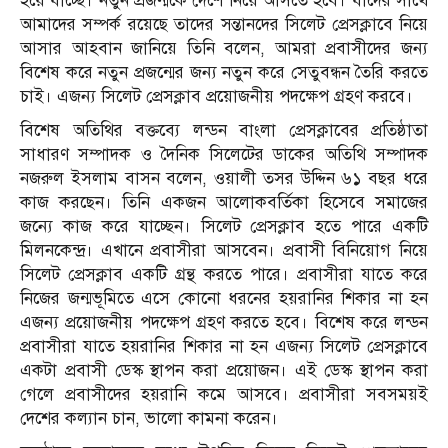
হয়ে যাচ্ছে। নতুন প্রজন্মকে দেশে নিয়ে আসতে হবে। যাদের সাথে
আমাদের সম্পর্ক রয়েছে তাদের সন্তানদের সিলেট প্রেসক্লাবে নিয়ে
আসার আহবান জানিয়ে তিনি বলেন, আমরা প্রবাসীদের জন্য
বিশেষ করে নতুন প্রজন্মের জন্য নতুন করে সেতুবন্ধন তৈরি করতে
চাই। এজন্য সিলেট প্রেসক্লাব প্রয়োজনীয় পদক্ষেপ গ্রহণ করবে।
বিশেষ অতিথির বক্তব্যে লন্ডন বাংলা প্রেসক্লাবের প্রতিষ্ঠাতা
সাধারণ সম্পাদক ও দৈনিক সিলেটের ডাকের অতিথি সম্পাদক
নজরুল ইসলাম বাসন বলেন, ওয়ালী তসর উদ্দিন ৬১ বছর ধরে
কাজ করছেন। তিনি একজন আলোকবর্তিকা হিসেবে সমাজের
জন্যে কাজ করে যাচ্ছেন। সিলেট প্রেসক্লাব হতে পারে একটি
মিলনকেন্দ্র। এখানে প্রবাসীরা আসবেন। প্রবাসী বিনিয়োগ নিয়ে
সিলেট প্রেসক্লাব একটি গ্রন্থ করতে পারে। প্রবাসীরা যাতে করে
নিজের জন্মভূমিতে এসে কোনো ধরনের হয়রানির শিকার না হন
এজন্য প্রয়োজনীয় পদক্ষেপ গ্রহণ করতে হবে। বিশেষ করে লন্ডন
প্রবাসীরা যাতে হয়রানির শিকার না হন এজন্য সিলেট প্রেসক্লাবে
একটা প্রবাসী ডেস্ক স্থাপন করা প্রয়োজন। এই ডেস্ক স্থাপন করা
গেলে প্রবাসীদের হয়রানি কমে আসবে। প্রবাসীরা সবসময়ই
দেশের কল্যান চান, ভালো কামনা করেন।