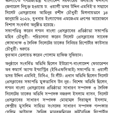
স্কটল্যান্ডে গণপ্রজাতন্ত্রী বাংলাদেশ সরকারের অনারারি কনসাল
জেনারেল নিযুক্ত হওয়ায় ড. ওয়ালী তসর উদ্দিন এমবিই’র সম্মানে
সিলেট প্রেসক্লাবের আমিনুর রশীদ চৌধুরী মিলনায়তনে ১৪
জানুয়ারি ২০২৬, বুধবার ইংল্যান্ডের এমজেএম গ্রুপের আয়োজনে
বিশাল সংবর্ধনা অনুষ্ঠিত হয়েছে।
সভাপতিত্ব করেন লন্ডন বাংলা প্রেসক্লাবের প্রতিষ্ঠাতা সভাপতি
মহিব চৌধুরী। পরিচালনা করেন সিলেট প্রেসক্লাবের সাবেক
কোষাধ্যক্ষ ও দৈনিক সিলেটের ডাকের সিনিয়র রিপোর্টার কাউসার
চৌধুরী। শুরুতে
কুরআন তেলায়ত করেন গোলাম হাফিজ সুফিয়ান।
অনুষ্ঠানে সংবর্ধিত অতিথি ছিলেন ইউরোপ-বাংলাদেশ ফেডারেশন
অব কমার্স অ্যান্ড ইন্ডাস্ট্রির (ইবিএফসিআই) সভাপতি ড. ওয়ালী
তসর উদ্দিন এমবিই, ডিবিএ, ডি.লীট। প্রধান অতিথি ছিলেন সিলেট
প্রেসক্লাবের সভাপতি মুকতাবিস উন নুর। বিশেষ অতিথি ছিলেন,
লন্ডন বাংলা প্রেসক্লাবের প্রতিষ্ঠাতা সাধারণ সম্পাদক ও দৈনিক
সিলেটের ডাকের অতিথি সম্পাদক নজরুল ইসলাম বাসন, সিলেট
প্রেসক্লাবের সাধারণ সম্পাদক মোহাম্মদ সিরাজুল ইসলাম,
কেন্দ্রীয় মুসলিম সাহিত্য সংসদের সাধারণ সম্পাদক গল্পকার
সেলিম আউয়াল, দৈনিক মানবজমিনের কুটনৈতিক রিপোর্টার