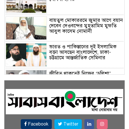
বায়তুল মোকাররমে জুমার আগে বয়ান
দেবেন দেওবন্দের মুহতামিম মুফতি
আবুল কাসেম নোমানী
ভারত ও পাকিস্তানের দুই ইসলামিক
বক্তা আসছেন বাংলাদেশে, ঢাকা-
চট্টগ্রামে আন্তর্জাতিক সেমিনার
জীবিত থাকতেই নিজের ‘চল্লিশা’
করলেন বৃদ্ধ, খেলেন ২ হাজার মানুষ
বালিয়াকান্দিতে উপজেলা প্রশাসনের
আয়োজনে জুলাই গণঅভ্যুত্থান দিবস
পালিত
Facebook
Twitter
একই জমিতে ধান, পাট, মাছ ও সবজি