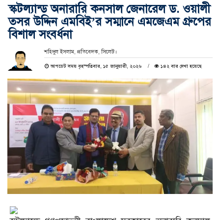
স্কটল্যান্ড অনারারি কনসাল জেনারেল ড. ওয়ালী
তসর উদ্দিন এমবিই’র সম্মানে এমজেএম গ্রুপের
বিশাল সংবর্ধনা
শ‌হিদুল ইসলাম, প্রতি‌বেদক, সি‌লেট।
আপডেট সময় বৃহস্পতিবার, ১৫ জানুয়ারী, ২০২৬
১৪২ বার দেখা হয়েছে