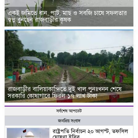
একই জমিতে ধান, পাট, মাছ ও সবজি চাষে সফলতার
স্বপ্ন বুনছেন রাজবাড়ীর কৃষক
রাজবাড়ীর বালিয়াকান্দিতে দুই খাল পুনঃখনন শেষে
সরকারি কোষাগারে ফিরল ১৭ লাখ টাকা
সর্বশেষ আপডেট
জনপ্রিয় সংবাদ
রাষ্ট্রপতি নির্বাচন ২০ আগস্ট, তফসিল
ঘোষণা ইসির