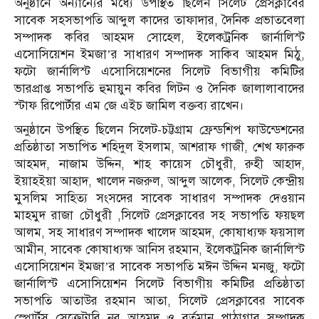
অনুষ্ঠানে অন্যান্যের মধ্যে উপস্থিত ছিলেন সিলেট প্রেসক্লাবের
সাবেক সহসভাপতি আব্দুল কাদের তাফাদার, দৈনিক প্রভাতবেলা
সম্পাদক কবির আহমদ সোহেল, ইলেকট্রনিক জার্নালিস্ট
এসোসিয়েশন ইমজা’র সাধারণ সম্পাদক সাকিব আহমদ মিঠু,
ফটো জার্নালিস্ট এসোসিয়েশনের সিলেট বিভাগীয় কমিটির
ভারপ্রাপ্ত সভাপতি হুমায়ুন কবির লিটন ও দৈনিক জালালাবাদের
স্টাফ রিপোর্টার এম জে এইচ জামিল বক্তব্য রাখেন।
অনুষ্ঠানে উপস্থিত ছিলেন সিলেট-চট্টগ্রাম ফ্রেন্ডশিপ ফাউন্ডেশনের
প্রতিষ্ঠাতা সভাপিত শহিদুল ইসলাম, আশরাফ গাজী, শেখ ফারুক
আহমদ, নাজাম উদ্দিন, শাহ কায়েস চৌধুরী, রুহী আহাদ,
ইয়াহইয়া আহাদ, খালেদ নজরুল, আব্দুল আলেক, সিলেট কেন্দ্রীয়
মুসলিম সাহিত্য সংসদের সাবেক সাধারণ সম্পাদক দেওয়ান
মাহমুদ রাজা চৌধুরী ,সিলেট প্রেসক্লাবের সহ সভাপতি ফয়ছল
আলম, সহ সাধারণ সম্পাদক খালেদ আহমদ, কোষাধ্যক্ষ ফয়সাল
আমীন, সাবেক কোষাধ্যক্ষ আনিস রহমান, ইলেকট্রনিক জার্নালিস্ট
এসোসিয়েশন ইমজা’র সাবেক সভাপতি মঈন উদ্দিন মনজু, ফটো
জার্নালিস্ট এসোসিয়েশন সিলেট বিভাগীয় কমিটির প্রতিষ্ঠাতা
সভাপতি আতাউর রহমান আতা, সিলেট প্রেসক্লাবের সাবেক
স্পোর্টস সেক্রেটারি নুর আহমদ ও বর্তমান পাঠাগার সম্পাদক