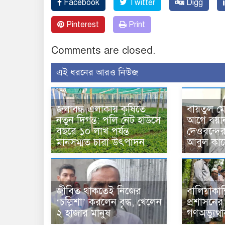
Facebook
Twitter
Digg
Pinterest
Print
Comments are closed.
এই ধরনের আরও নিউজ
জলাবদ্ধ এলাকায় কৃষিতে
বায়তুল ম
নতুন দিগন্ত: পলি নেট হাউসে
আগে বয়া
বছরে ১০ লাখ পর্যন্ত
দেওবন্দে
মানসম্মত চারা উৎপাদন
আবুল কাস
জীবিত থাকতেই নিজের
বালিয়াকা
‘চল্লিশা’ করলেন বৃদ্ধ, খেলেন
প্রশাসনে
২ হাজার মানুষ
গণঅভ্যুত্