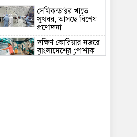
সেমিকন্ডাক্টর খাতে
সুখবর, আসছে বিশেষ
প্রণোদনা
দক্ষিণ কোরিয়ার নজরে
বাংলাদেশের পোশাক
শিল্প, বড় বিনিয়োগ
ম্ভাবনা
জলাবদ্ধ এলাকায়
কৃষিতে নতুন দিগন্ত:
পলি নেট হাউসে বছরে
০ লাখ পর্যন্ত মানসম্মত চারা উৎপাদন
রাষ্ট্রপতি নির্বাচন ২০
আগস্ট, তফসিল ঘোষণা