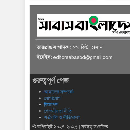
ভারপ্রাপ্ত সম্পাদক :
কে. কিউ. হাসান
ইমেইল:
editorsabasbd@gmail.com
গুরুত্বপূর্ণ পেজ
আমাদের সম্পর্কে
যোগাযোগ
বিজ্ঞাপন
গোপনীয়তা নীতি
শর্তাবলি ও নীতিমালা
© কপিরাইট ২০২৪-২০২৫ | সর্বস্বত্ব সংরক্ষিত