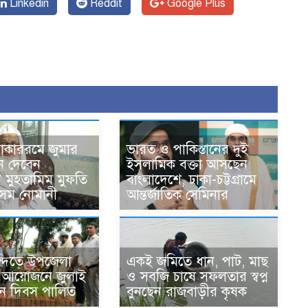
Linkedin
Reddit
Google Plus
োকাররমে জুমার
ভারত ও পাকিস্তানের দুই
ন দেবেন
ইসলামিক বক্তা আসছেন
র মুহতামিম মুফতি
বাংলাদেশে, ঢাকা-চট্টগ্রামে
েম নোমানী
আন্তর্জাতিক সেমিনার
ন্দিতে উপজেলা
একই জমিতে ধান, পাট, মাছ
র আয়োজনে জুলাই
ও সবজি চাষে সফলতার স্বপ্ন
থান দিবস পালিত
বুনছেন রাজবাড়ীর কৃষক