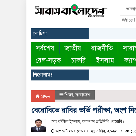
শুক্র
নোটিশ:
সর্বশেষ
জাতীয়
রাজনীতি
সারা
রেল-সড়ক
চাকরি
ইসলাম
ক্যাম
শিরোনামঃ
শিক্ষা
,
সারাদেশ
প্রচ্ছদ
বেরোবিতে রাবির ভর্তি পরীক্ষা, অংশ নিল
মোঃ রবিউল ইসলাম, ক্যাম্পাস প্রতিনিধি, বেরোবি।
আপডেট সময় সোমবার, ২১ এপ্রিল, ২০২৫
১৮১