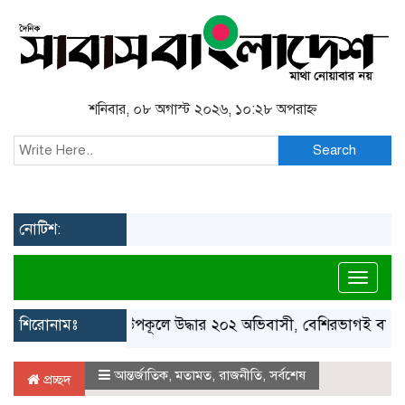
শনিবার, ০৮ অগাস্ট ২০২৬, ১০:২৮ অপরাহ্ন
Search
নোটিশ:
Toggl
শিরোনামঃ
গ্রিস উপকূলে উদ্ধার ২০২ অভিবাসী, বেশিরভাগই বাংলাদেশি
আন্তর্জাতিক
,
মতামত
,
রাজনীতি
,
সর্বশেষ
প্রচ্ছদ