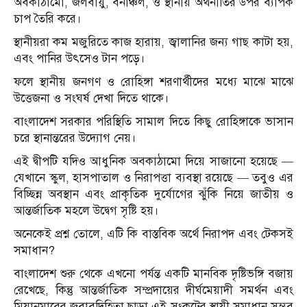
অবকাঠামো, জলবায়ু, বনাঞ্চল, ও স্থানীয় অর্থনীতির উপর ব্যাপক
চাপ তৈরি করে।
স্থানীয়রা কম মজুরিতে কাজ হারায়, জ্বালানির জন্য গাছ কাটা হয়,
এবং পানির উৎসেও টান পড়ে।
ফলে স্থানীয় জনগণ ও রোহিঙ্গা শরণার্থীদের মধ্যে মাঝে মাঝে
উত্তেজনা ও সংঘর্ষ দেখা দিতে থাকে।
বাংলাদেশ সরকার পরিস্থিতি সামাল দিতে কিছু রোহিঙ্গাকে ভাসান
চরে স্থানান্তরের উদ্যোগ নেয়।
এই দ্বীপটি যদিও আধুনিক অবকাঠামো দিয়ে সাজানো হয়েছে —
যেখানে স্কুল, হাসপাতাল ও নিরাপত্তা ব্যবস্থা রয়েছে — তবুও এর
বিচ্ছিন্ন অবস্থান এবং প্রাকৃতিক দুর্যোগের ঝুঁকি নিয়ে জাতীয় ও
আন্তর্জাতিক মহলে উদ্বেগ সৃষ্টি হয়।
অনেকেই প্রশ্ন তোলে, এটি কি বাস্তবিক অর্থে নিরাপদ এবং টেকসই
সমাধান?
বাংলাদেশ শুরু থেকে এখনো পর্যন্ত একটি মানবিক দৃষ্টিভঙ্গি বজায়
রেখেছে, কিন্তু আন্তর্জাতিক সম্প্রদায়ের দীর্ঘমেয়াদী সমর্থন এবং
মিয়ানমারের জবাবদিহিতা ছাড়া এই সংকটের স্থায়ী সমাধান সম্ভব