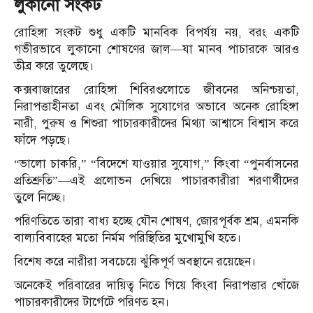
লুকানো সংকট
রোহিঙ্গা সংকট শুধু একটি মানবিক বিপর্যয় নয়, বরং একটি
গভীরভাবে লুকানো শোষণের জাল—যা মানব পাচারকে আরও
তীব্র করে তুলেছে।
কক্সবাজারের রোহিঙ্গা শিবিরগুলোতে জীবনের অনিশ্চয়তা,
নিরাপত্তাহীনতা এবং মৌলিক সুযোগের অভাবে অনেক রোহিঙ্গা
নারী, পুরুষ ও শিশুরা পাচারকারীদের মিথ্যা আশ্বাসে বিশ্বাস করে
ফাঁদে পড়ছে।
“ভালো চাকরি,” “বিদেশে যাওয়ার সুযোগ,” কিংবা “পুনর্বাসনের
প্রতিশ্রুতি”—এই প্রলোভন দেখিয়ে পাচারকারীরা শরণার্থীদের
তুলে নিচ্ছে।
পরিণতিতে তারা বাধ্য হচ্ছে যৌন শোষণ, জোরপূর্বক শ্রম, এমনকি
বাল্যবিবাহের মতো নির্মম পরিস্থিতির মুখোমুখি হতে।
বিশেষ করে নারীরা সবচেয়ে ঝুঁকিপূর্ণ অবস্থানে রয়েছেন।
অনেকেই পরিবারের দায়িত্ব নিতে গিয়ে কিংবা নিরাপত্তার খোঁজে
পাচারকারীদের টার্গেটে পরিণত হন।