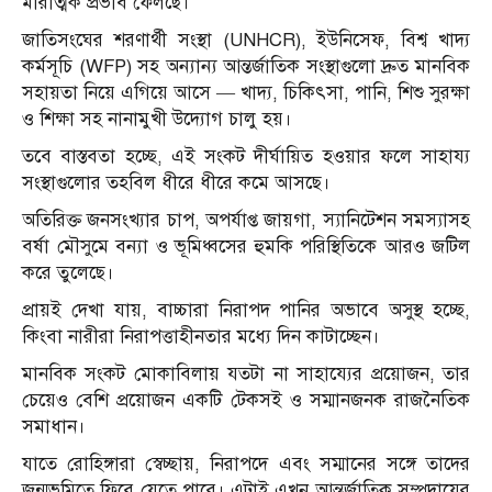
মারাত্মক প্রভাব ফেলছে।
জাতিসংঘের শরণার্থী সংস্থা (UNHCR), ইউনিসেফ, বিশ্ব খাদ্য
কর্মসূচি (WFP) সহ অন্যান্য আন্তর্জাতিক সংস্থাগুলো দ্রুত মানবিক
সহায়তা নিয়ে এগিয়ে আসে — খাদ্য, চিকিৎসা, পানি, শিশু সুরক্ষা
ও শিক্ষা সহ নানামুখী উদ্যোগ চালু হয়।
তবে বাস্তবতা হচ্ছে, এই সংকট দীর্ঘায়িত হওয়ার ফলে সাহায্য
সংস্থাগুলোর তহবিল ধীরে ধীরে কমে আসছে।
অতিরিক্ত জনসংখ্যার চাপ, অপর্যাপ্ত জায়গা, স্যানিটেশন সমস্যাসহ
বর্ষা মৌসুমে বন্যা ও ভূমিধ্বসের হুমকি পরিস্থিতিকে আরও জটিল
করে তুলেছে।
প্রায়ই দেখা যায়, বাচ্চারা নিরাপদ পানির অভাবে অসুস্থ হচ্ছে,
কিংবা নারীরা নিরাপত্তাহীনতার মধ্যে দিন কাটাচ্ছেন।
মানবিক সংকট মোকাবিলায় যতটা না সাহায্যের প্রয়োজন, তার
চেয়েও বেশি প্রয়োজন একটি টেকসই ও সম্মানজনক রাজনৈতিক
সমাধান।
যাতে রোহিঙ্গারা স্বেচ্ছায়, নিরাপদে এবং সম্মানের সঙ্গে তাদের
জন্মভূমিতে ফিরে যেতে পারে। এটাই এখন আন্তর্জাতিক সম্প্রদায়ের