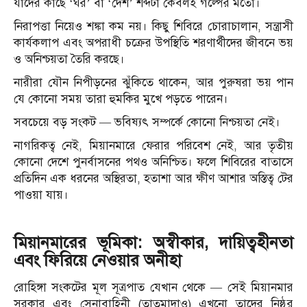
যাদের কাছে ‘ঘর’ বা ‘দেশ’ শব্দটা কেবলই গল্পের মতো।
নিরাপত্তা নিয়েও শঙ্কা কম নয়। কিছু শিবিরে চোরাচালান, সন্ত্রাসী
কার্যকলাপ এবং অপরাধী চক্রের উপস্থিতি শরণার্থীদের জীবনে ভয়
ও অনিশ্চয়তা তৈরি করছে।
নারীরা যৌন নিপীড়নের ঝুঁকিতে থাকেন, আর পুরুষরা ভয় পান
যে কোনো সময় তারা হুমকির মুখে পড়তে পারেন।
সবচেয়ে বড় সংকট — ভবিষ্যৎ সম্পর্কে কোনো নিশ্চয়তা নেই।
নাগরিকত্ব নেই, মিয়ানমারে ফেরার পরিবেশ নেই, আর তৃতীয়
কোনো দেশে পুনর্বাসনের পথও অনিশ্চিত। ফলে শিবিরের বাতাসে
প্রতিদিন এক ধরনের অস্থিরতা, হতাশা আর ক্ষীণ আশার অস্তিত্ব টের
পাওয়া যায়।
মিয়ানমারের ভূমিকা: অস্বীকার, দায়িত্বহীনতা
এবং ফিরিয়ে নেওয়ার অনীহা
রোহিঙ্গা সংকটের মূল সূত্রপাত যেখান থেকে — সেই মিয়ানমার
সরকার এবং সেনাবাহিনী (তাতমাদাও) এখনো তাদের নিষ্ঠুর