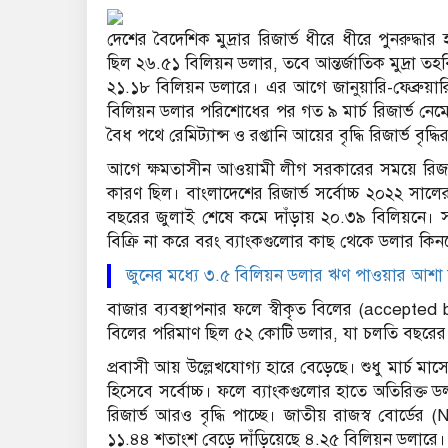
দেশের বৈদেশিক মুদ্রার রিজার্ভ ধীরে ধীরে পুনরুদ্ধার
ছিল ২৬.৫১ বিলিয়ন ডলার, তবে আন্তর্জাতিক মুদ্রা ত
২১.১৮ বিলিয়ন ডলারে। এর আগে জানুয়ারি-ফেব্রুয়
বিলিয়ন ডলার পরিশোধের পর গত ৯ মার্চ রিজার্ভ নেমে গিয
বৈধ পথে রেমিট্যান্স ও রপ্তানি আয়ের বৃদ্ধি রিজার্ভ বৃদ্ধি
আগে ক্ষমতাসীন আওয়ামী লীগ সরকারের সময়ে রিজার্ভ থে
কারণ ছিল। বাংলাদেশের রিজার্ভ সর্বোচ্চ ২০২২ সা
বছরের জুলাই শেষে কমে দাঁড়ায় ২০.৩৯ বিলিয়নে। স
বিক্রি না করে বরং ব্যাংকগুলোর কাছ থেকে ডলার কিন
জুনের মধ্যে ৩.৫ বিলিয়ন ডলার ঋণ পাওয়ার আশা
বাজার ব্যবস্থাপনার ফলে স্বীকৃত বিলের (accepted
বিলের পরিমাণ ছিল ৫২ কোটি ডলার, যা চলতি বছরের 
প্রবাসী আয় উল্লেখযোগ্য হারে বেড়েছে। শুধু মার্চ ম
হিসেবে সর্বোচ্চ। ফলে ব্যাংকগুলোর হাতে অতিরিক্ত ড
রিজার্ভ আরও বৃদ্ধি পাচ্ছে। জাতীয় রাজস্ব বোর্ডের
১১.৪৪ শতাংশ বেড়ে দাঁড়িয়েছে ৪.২৫ বিলিয়ন ডলারে।