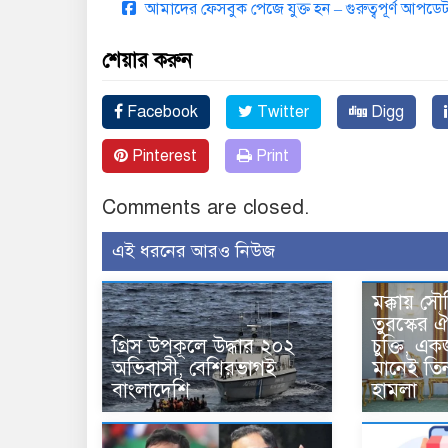
আমাদের ফেসবুক পেজে যুক্ত হন – গুরুত্বপূর্ণ আপ
শেয়ার করুন
Facebook
Twitter
Digg
Pinterest
Print
Comments are closed.
এই ধরনের আরও নিউজ
মক্কায় সৌ
তুরস্কের ঐ
গ্রিস উপকূলে উদ্ধার ২০২
চুক্তি, 
অভিবাসী, বেশিরভাগই
মানেই তি
বাংলাদেশি
হামলা