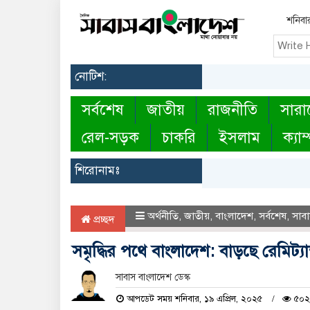
শনিবা
নোটিশ:
সর্বশেষ
জাতীয়
রাজনীতি
সারা
রেল-সড়ক
চাকরি
ইসলাম
ক্যাম
শিরোনামঃ
অর্থনীতি
,
জাতীয়
,
বাংলাদেশ
,
সর্বশেষ
,
সাবা
প্রচ্ছদ
সমৃদ্ধির পথে বাংলাদেশ: বাড়ছে রেমিট্যা
সাবাস বাংলাদেশ ডেস্ক
আপডেট সময় শনিবার, ১৯ এপ্রিল, ২০২৫
৫০২ 