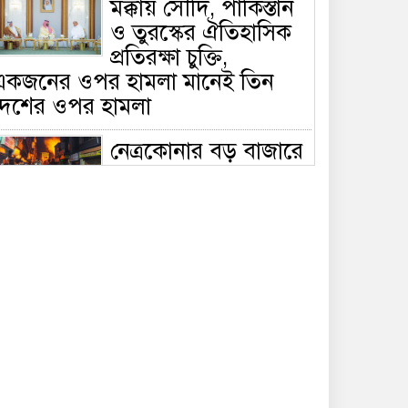
মক্কায় সৌদি, পাকিস্তান
ও তুরস্কের ঐতিহাসিক
প্রতিরক্ষা চুক্তি,
একজনের ওপর হামলা মানেই তিন
দেশের ওপর হামলা
নেত্রকোনার বড় বাজারে
ভয়াবহ আগুন, পুড়ছে ৫
বাণিজ্যিক প্রতিষ্ঠান;
িয়ন্ত্রণে ৭ ইউনিটের প্রাণপণ চেষ্টা
সাকিবের দেশে ফেরা ও
জাতীয় দলে ফেরার
সম্ভাবনা নেই, ইঙ্গিত
্রীড়া প্রতিমন্ত্রীর
ফেসবুকে যুক্ত হলো