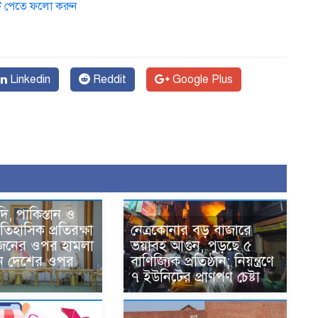
ডেট পেতে ফলো করুন
Linkedin
Reddit
Google Plus
দি, পাকিস্তান ও
তিহাসিক প্রতিরক্ষা
নেত্রকোনার বড় বাজারে
একজনের ওপর হামলা
ভয়াবহ আগুন, পুড়ছে ৫
ন দেশের ওপর
বাণিজ্যিক প্রতিষ্ঠান; নিয়ন্ত্রণে
৭ ইউনিটের প্রাণপণ চেষ্টা