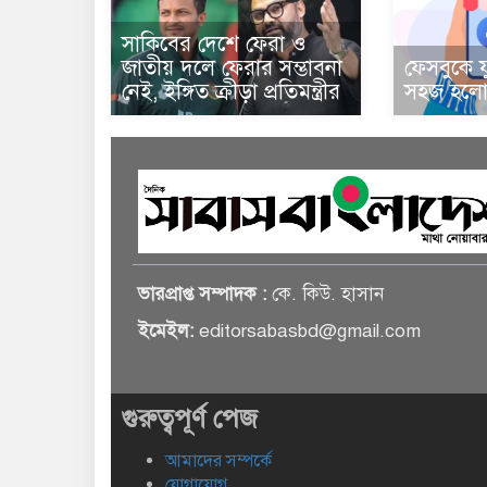
সাকিবের দেশে ফেরা ও
জাতীয় দলে ফেরার সম্ভাবনা
ফেসবুকে য
নেই, ইঙ্গিত ক্রীড়া প্রতিমন্ত্রীর
সহজ হলো 
ভারপ্রাপ্ত সম্পাদক :
কে. কিউ. হাসান
ইমেইল:
editorsabasbd@gmail.com
গুরুত্বপূর্ণ পেজ
আমাদের সম্পর্কে
যোগাযোগ