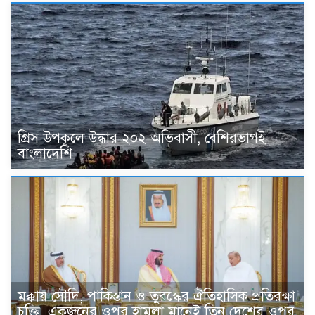
গ্রিস উপকূলে উদ্ধার ২০২ অভিবাসী, বেশিরভাগই
বাংলাদেশি
মক্কায় সৌদি, পাকিস্তান ও তুরস্কের ঐতিহাসিক প্রতিরক্ষা
চুক্তি, একজনের ওপর হামলা মানেই তিন দেশের ওপর