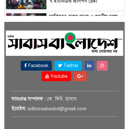
৭ ইউনিটের প্রাণপণ চেষ্টা
সাকিবের দেশে ফেরা ও জাতীয় দলে
ফেরার সম্ভাবনা নেই, ইঙ্গিত ক্রীড়া
প্রতিমন্ত্রীর
ফেসবুকে যুক্ত হলো বিকাশ, সহজ
হলো ডিজিটাল পেমেন্ট
Facebook
Twitter
বৃষ্টি উপেক্ষা করে ‘জুলাই গণঅভ্যুত্থান
স্মৃতি জাদুঘরে’ দর্শনার্থীদের ঢল
Youtube
সেমিকন্ডাক্টর খাতে সুখবর, আসছে
ভারপ্রাপ্ত সম্পাদক :
কে. কিউ. হাসান
বিশেষ প্রণোদনা
ইমেইল:
editorsabasbd@gmail.com
দক্ষিণ কোরিয়ার নজরে বাংলাদেশের
পোশাক শিল্প, বড় বিনিয়োগ সম্ভাবনা