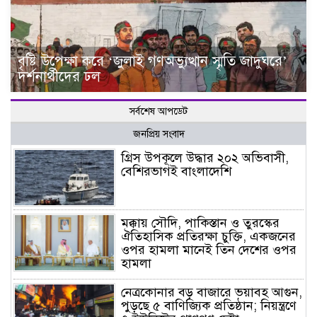
বৃষ্টি উপেক্ষা করে ‘জুলাই গণঅভ্যুত্থান স্মৃতি জাদুঘরে’
দর্শনার্থীদের ঢল
সর্বশেষ আপডেট
জনপ্রিয় সংবাদ
গ্রিস উপকূলে উদ্ধার ২০২ অভিবাসী,
বেশিরভাগই বাংলাদেশি
মক্কায় সৌদি, পাকিস্তান ও তুরস্কের
ঐতিহাসিক প্রতিরক্ষা চুক্তি, একজনের
ওপর হামলা মানেই তিন দেশের ওপর
হামলা
নেত্রকোনার বড় বাজারে ভয়াবহ আগুন,
পুড়ছে ৫ বাণিজ্যিক প্রতিষ্ঠান; নিয়ন্ত্রণে