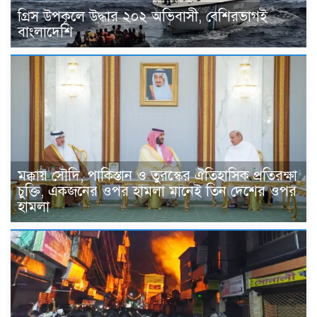
গ্রিস উপকূলে উদ্ধার ২০২ অভিবাসী, বেশিরভাগই
বাংলাদেশি
মক্কায় সৌদি, পাকিস্তান ও তুরস্কের ঐতিহাসিক প্রতিরক্ষা
চুক্তি, একজনের ওপর হামলা মানেই তিন দেশের ওপর
হামলা