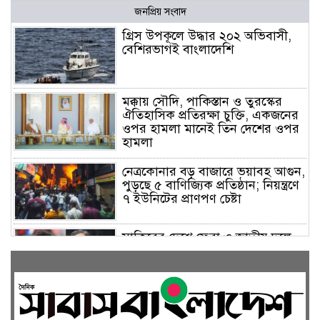
জনপ্রিয় সংবাদ
গ্রিস উপকূলে উদ্ধার ২০২ অভিবাসী,
বেশিরভাগই বাংলাদেশি
মক্কায় সৌদি, পাকিস্তান ও তুরস্কের
ঐতিহাসিক প্রতিরক্ষা চুক্তি, একজনের
ওপর হামলা মানেই তিন দেশের ওপর
হামলা
নেত্রকোনার বড় বাজারে ভয়াবহ আগুন,
পুড়ছে ৫ বাণিজ্যিক প্রতিষ্ঠান; নিয়ন্ত্রণে
৭ ইউনিটের প্রাণপণ চেষ্টা
সাকিবের দেশে ফেরা ও জাতীয় দলে
ফেরার সম্ভাবনা নেই, ইঙ্গিত ক্রীড়া
প্রতিমন্ত্রীর
ফেসবুকে যুক্ত হলো বিকাশ, সহজ
হলো ডিজিটাল পেমেন্ট