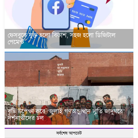
ফেসবুকে যুক্ত হলো বিকাশ, সহজ হলো ডিজিটাল
পেমেন্ট
বৃষ্টি উপেক্ষা করে ‘জুলাই গণঅভ্যুত্থান স্মৃতি জাদুঘরে’
দর্শনার্থীদের ঢল
সর্বশেষ আপডেট