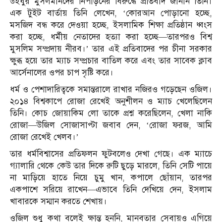
উইঘুর মুসলমানদের নিপীড়নের বিরুদ্ধে প্রতিবাদ জানান তিনি।
এক টুইট বার্তায় তিনি লেখেন, ‘কোরআন পোড়ানো হচ্ছে,
মসজিদ বন্ধ করে দেওয়া হচ্ছে, ইসলামিক শিক্ষা প্রতিষ্ঠান ধ্বংস
করা হচ্ছে, ধর্মীয় নেতাদের হত্যা করা হচ্ছে—তারপরও বিশ্ব
মুসলিম সম্প্রদায় নীরব।’ তার এই প্রতিবাদের পর চীনা সরকার
ক্ষুব্ধ হয়ে তার ম্যাচ সম্প্রচার বাতিল করে এবং তার সাবেক ক্লাব
আর্সেনালের ওপর চাপ সৃষ্টি করে।
ধর্ম ও পেশাদারিত্বকে সমান্তরালে রাখার নজিরও গড়েছেন ওজিল।
২০১৪ বিশ্বকাপে রোজা রেখেই অনুশীলন ও ম্যাচ খেলেছিলেন
তিনি। কোচ জোয়াকিম লো তাকে প্রশ্ন করেছিলেন, খেলা নাকি
রোজা—উজিল সোজাসাপ্টা জবাব দেন, ‘রোজা ফরজ, আমি
রোজা রেখেই খেলব।’
তার ধর্মবিশ্বাসের প্রতিফলন ফুটবলেও দেখা গেছে। এক ম্যাচে
গ্যালারি থেকে কেউ তার দিকে রুটি ছুড়ে মারলে, তিনি সেটি পায়ে
না মাড়িয়ে হাতে নিয়ে চুমু খান, কপালে ছোঁয়ান, তারপর
একপাশে সরিয়ে রাখেন—এভাবে তিনি দেখিয়ে দেন, ইসলাম
খাবারকে সম্মান করতে শেখায়।
ওজিল শুধু কথা বলেই ক্ষান্ত হননি, মানবতার সেবায়ও এগিয়ে