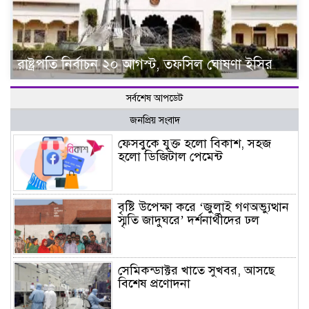
রাষ্ট্রপতি নির্বাচন ২০ আগস্ট, তফসিল ঘোষণা ইসির
সর্বশেষ আপডেট
জনপ্রিয় সংবাদ
ফেসবুকে যুক্ত হলো বিকাশ, সহজ
হলো ডিজিটাল পেমেন্ট
বৃষ্টি উপেক্ষা করে ‘জুলাই গণঅভ্যুত্থান
স্মৃতি জাদুঘরে’ দর্শনার্থীদের ঢল
সেমিকন্ডাক্টর খাতে সুখবর, আসছে
বিশেষ প্রণোদনা