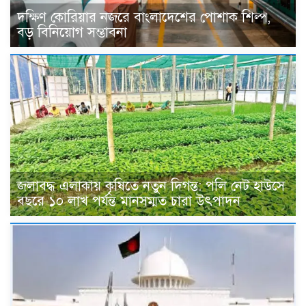
দক্ষিণ কোরিয়ার নজরে বাংলাদেশের পোশাক শিল্প,
বড় বিনিয়োগ সম্ভাবনা
জলাবদ্ধ এলাকায় কৃষিতে নতুন দিগন্ত: পলি নেট হাউসে
বছরে ১০ লাখ পর্যন্ত মানসম্মত চারা উৎপাদন