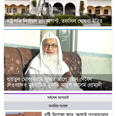
রাষ্ট্রপতি নির্বাচন ২০ আগস্ট, তফসিল ঘোষণা ইসির
বায়তুল মোকাররমে জুমার আগে বয়ান দেবেন
দেওবন্দের মুহতামিম মুফতি আবুল কাসেম নোমানী
সর্বশেষ আপডেট
জনপ্রিয় সংবাদ
বৃষ্টি উপেক্ষা করে ‘জুলাই গণঅভ্যুত্থান