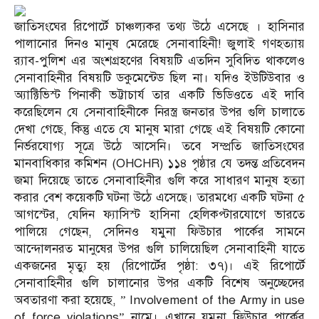
জাতিসংঘের রিপোর্টে চাঞ্চল্যকর তথ্য উঠে এসেছে । হাসিনার
পালানোর দিনও মানুষ মেরেছে সেনাবাহিনী! জুলাই গণহত্যায়
র‍্যাব-পুলিশ এর অংশগ্রহণের বিষয়টি এতদিন সুবিদিত থাকলেও
সেনাবাহিনীর বিষয়টি ডকুমেন্টেড ছিল না। যদিও ইউটিউবার ও
অ্যাক্টিভিস্ট পিনাকী ভট্টাচার্য তার একটি ভিডিওতে এই দাবি
করেছিলেন যে সেনাবাহিনীকে নিরস্ত্র জনতার উপর গুলি চালাতে
দেখা গেছে, কিন্তু এতে যে মানুষ মারা গেছে এই বিষয়টি কোনো
নির্ভরযোগ্য সূত্রে উঠে আসেনি। তবে সম্প্রতি জাতিসংঘের
মানবাধিকার কমিশন (OHCHR) ১১৪ পৃষ্ঠার যে তদন্ত প্রতিবেদন
জমা দিয়েছে তাতে সেনাবাহিনীর গুলি করে সাধারণ মানুষ হত্যা
করার বেশ কয়েকটি ঘটনা উঠে এসেছে। তারমধ্যে একটি ঘটনা ৫
আগস্টের, যেদিন ফ্যাসিস্ট হাসিনা হেলিকপ্টারযোগে ভারতে
পালিয়ে গেছেন, সেদিনও যমুনা ফিউচার পার্কের সামনে
আন্দোলনরত মানুষের উপর গুলি চালিয়েছিল সেনাবাহিনী যাতে
একজনের মৃত্যু হয় (রিপোর্টের পৃষ্ঠা: ৩৭)। এই রিপোর্টে
সেনাবাহিনীর গুলি চালানোর উপর একটি বিশেষ অনুচ্ছেদের
অবতারণা করা হয়েছে, ”
Involvement of the Army in use
of force violations
” নামে। এখানে যমুনা ফিউচার পার্কের