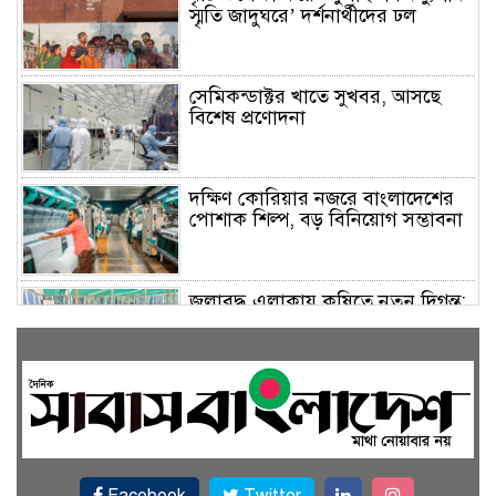
স্মৃতি জাদুঘরে’ দর্শনার্থীদের ঢল
সেমিকন্ডাক্টর খাতে সুখবর, আসছে
বিশেষ প্রণোদনা
দক্ষিণ কোরিয়ার নজরে বাংলাদেশের
পোশাক শিল্প, বড় বিনিয়োগ সম্ভাবনা
জলাবদ্ধ এলাকায় কৃষিতে নতুন দিগন্ত:
পলি নেট হাউসে বছরে ১০ লাখ পর্যন্ত
মানসম্মত চারা উৎপাদন
রাষ্ট্রপতি নির্বাচন ২০ আগস্ট, তফসিল
ঘোষণা ইসির
Facebook
Twitter