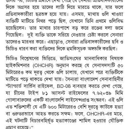
গুলির পর, ভিডিও প্রমাণে দেখা গেছে যে সেনারা প্রতিবাদকারীদের
দিকে অগ্রসর হয়ে তাদের লাঠি দিয়ে মারতে থাকে, যার ফলে
প্রতিবাদকারীরা ছত্রভঙ্গ হয়ে যায়। এসময়, মাথায় গুলি খাওয়া
ব্যক্তিটি মাটিতে নিথর পড়ে ছিল, যেখানে তিনি প্রথমে গুলিবিদ্ধ
হয়েছিলেন। তার মাথার চারপাশে বড় করে রক্তের দলা জমে
গিয়েছিল। দুই ব্যক্তি তাকে সরিয়ে নেওয়ার চেষ্টা করলে সেনারা
তাদেরও মারধর করে। এছাড়াও, সেনারা প্রতিবাদকারীদের ছবি ও
ভিডিও ধারণ করা ব্যক্তিদের দিকে হুমকিসূচক অঙ্গভঙ্গি করছিল।
ভিডিও বিশ্লেষণের ভিত্তিতে, জাতিসংঘের মানবাধিকার বিষয়ক
হাইকমিশনার (OHCHR) অনুমান করছে যে সেনাসদস্যটি ৫০
মিটারেরও কম দূরত্ব থেকে গুলি চালায়, যেখানে পরে ব্যক্তিটিকে
মাটিতে পড়ে থাকতে দেখা যায়। সৈন্যরা বাংলাদেশ সেনাবাহিনীর
স্ট্যান্ডার্ড সার্ভিস রাইফেল, BD-08 ব্যবহার করতে দেখা গেছে,
যা চীনের টাইপ ৮১ অ্যাসল্ট রাইফেলের ৭.৬২×৩৯ মিমি
গোলাবারুদের একটি বাংলাদেশি লাইসেন্সপ্রাপ্ত সংস্করণ। এই গুলি
এত শক্তিশালী যে এটি ৬০০ মিটারেরও বেশি দূরত্বে কাউকে হত্যা
বা গুরুতরভাবে আহত করতে সক্ষম। ফলে, OHCHR-এর মতে,
এই ঘটনাটি বিচারবহির্ভূত হত্যাকাণ্ডের শামিল হওয়ার যৌক্তিক
প্রমাণ রয়েছে।”