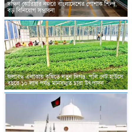
দক্ষিণ কোরিয়ার নজরে বাংলাদেশের পোশাক শিল্প,
বড় বিনিয়োগ সম্ভাবনা
জলাবদ্ধ এলাকায় কৃষিতে নতুন দিগন্ত: পলি নেট হাউসে
বছরে ১০ লাখ পর্যন্ত মানসম্মত চারা উৎপাদন