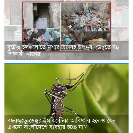
বুটেক্স হলগুলোতে মশার ভয়াবহ উপদ্রব, ডেঙ্গুতে বহু
শিক্ষার্থী আক্রান্ত
বছরজুড়ে ডেঙ্গুর হুমকি: টিকা আবিষ্কার হলেও কেন
এখনো বাংলাদেশে ব্যবহার হচ্ছে না?