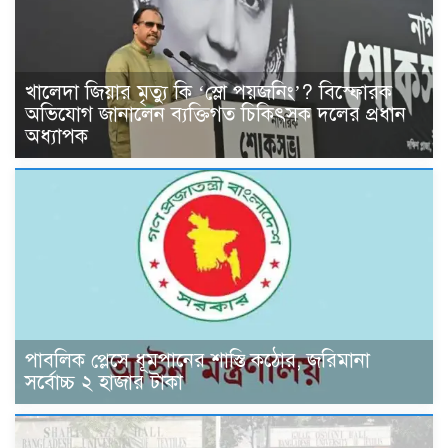
খালেদা জিয়ার মৃত্যু কি ‘স্লো পয়জনিং’? বিস্ফোরক
অভিযোগ জানালেন ব্যক্তিগত চিকিৎসক দলের প্রধান
অধ্যাপক
পাবলিক প্লেসে ধূমপানের শাস্তি কঠোর, জরিমানা
সর্বোচ্চ ২ হাজার টাকা