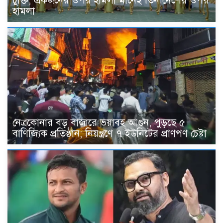
চুক্তি, একজনের ওপর হামলা মানেই তিন দেশের ওপর
হামলা
নেত্রকোনার বড় বাজারে ভয়াবহ আগুন, পুড়ছে ৫
বাণিজ্যিক প্রতিষ্ঠান; নিয়ন্ত্রণে ৭ ইউনিটের প্রাণপণ চেষ্টা