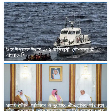
গ্রিস উপকূলে উদ্ধার ২০২ অভিবাসী, বেশিরভাগই
বাংলাদেশি
মক্কায় সৌদি, পাকিস্তান ও তুরস্কের ঐতিহাসিক প্রতিরক্ষা