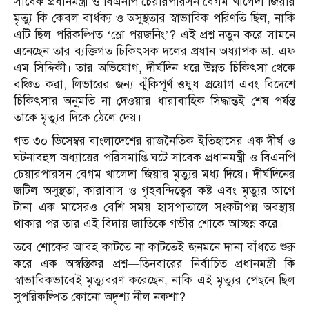
সাবেক প্রধানমন্ত্রী ও বিএনপি চেয়ারপারসন বেগম খালেদা জিয়ার
মৃত্যু কি কেবল বার্ধক্য ও অসুস্থতার স্বাভাবিক পরিণতি ছিল, নাকি
এটি ছিল পরিকল্পিত ‘স্লো পয়জনিং’? এই প্রশ্ন নতুন করে সামনে
এনেছেন তার ব্যক্তিগত চিকিৎসক দলের প্রধান অধ্যাপক ডা. এফ
এম সিদ্দিকী। তার অভিযোগ, দীর্ঘদিন ধরে উন্নত চিকিৎসা থেকে
বঞ্চিত করা, লিভারের জন্য ঝুঁকিপূর্ণ ওষুধ প্রয়োগ এবং বিদেশে
চিকিৎসার অনুমতি না দেওয়ার ধারাবাহিক সিদ্ধান্তই শেষ পর্যন্ত
তাকে মৃত্যুর দিকে ঠেলে দেয়।
গত ৩০ ডিসেম্বর বাংলাদেশের রাজনৈতিক ইতিহাসের এক দীর্ঘ ও
ঘটনাবহুল অধ্যায়ের পরিসমাপ্তি ঘটে সাবেক প্রধানমন্ত্রী ও বিএনপি
চেয়ারপারসন বেগম খালেদা জিয়ার মৃত্যুর মধ্য দিয়ে। দীর্ঘদিনের
জটিল অসুস্থতা, কারাবাস ও গৃহবন্দিত্বের কষ্ট এবং মৃত্যুর আগে
টানা এক মাসেরও বেশি সময় হাসপাতালে সংকটাপন্ন অবস্থায়
থাকার পর তার এই বিদায় জাতিকে গভীর শোকে আচ্ছন্ন করে।
তবে শোকের আবহ কাটতে না কাটতেই জনমনে দানা বাঁধতে শুরু
করে এক অস্বস্তিকর প্রশ্ন—তিনবারের নির্বাচিত প্রধানমন্ত্রী কি
স্বাভাবিকভাবেই মৃত্যুবরণ করেছেন, নাকি এই মৃত্যুর পেছনে ছিল
সুপরিকল্পিত কোনো অদৃশ্য নীল নকশা?