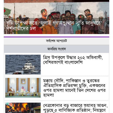
বৃষ্টি উপেক্ষা করে ‘জুলাই গণঅভ্যুত্থান স্মৃতি জাদুঘরে’
দর্শনার্থীদের ঢল
সর্বশেষ আপডেট
জনপ্রিয় সংবাদ
গ্রিস উপকূলে উদ্ধার ২০২ অভিবাসী,
বেশিরভাগই বাংলাদেশি
মক্কায় সৌদি, পাকিস্তান ও তুরস্কের
ঐতিহাসিক প্রতিরক্ষা চুক্তি, একজনের
ওপর হামলা মানেই তিন দেশের ওপর
হামলা
নেত্রকোনার বড় বাজারে ভয়াবহ আগুন,
পুড়ছে ৫ বাণিজ্যিক প্রতিষ্ঠান; নিয়ন্ত্রণে