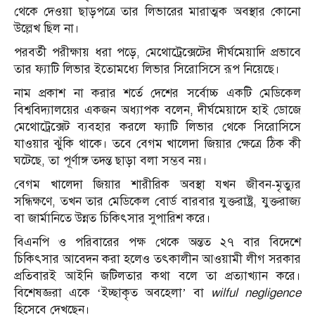
থেকে দেওয়া ছাড়পত্রে তার লিভারের মারাত্মক অবস্থার কোনো
উল্লেখ ছিল না।
পরবর্তী পরীক্ষায় ধরা পড়ে, মেথোট্রেক্সেটের দীর্ঘমেয়াদি প্রভাবে
তার ফ্যাটি লিভার ইতোমধ্যে লিভার সিরোসিসে রূপ নিয়েছে।
নাম প্রকাশ না করার শর্তে দেশের সর্বোচ্চ একটি মেডিকেল
বিশ্ববিদ্যালয়ের একজন অধ্যাপক বলেন, দীর্ঘমেয়াদে হাই ডোজে
মেথোট্রেক্সেট ব্যবহার করলে ফ্যাটি লিভার থেকে সিরোসিসে
যাওয়ার ঝুঁকি থাকে। তবে বেগম খালেদা জিয়ার ক্ষেত্রে ঠিক কী
ঘটেছে, তা পূর্ণাঙ্গ তদন্ত ছাড়া বলা সম্ভব নয়।
বেগম খালেদা জিয়ার শারীরিক অবস্থা যখন জীবন-মৃত্যুর
সন্ধিক্ষণে, তখন তার মেডিকেল বোর্ড বারবার যুক্তরাষ্ট্র, যুক্তরাজ্য
বা জার্মানিতে উন্নত চিকিৎসার সুপারিশ করে।
বিএনপি ও পরিবারের পক্ষ থেকে অন্তত ২৭ বার বিদেশে
চিকিৎসার আবেদন করা হলেও তৎকালীন আওয়ামী লীগ সরকার
প্রতিবারই আইনি জটিলতার কথা বলে তা প্রত্যাখ্যান করে।
বিশেষজ্ঞরা একে ‘ইচ্ছাকৃত অবহেলা’ বা
wilful negligence
হিসেবে দেখছেন।