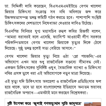
ডা. সিদ্দিকী দাবি করেছেন, বিএসএমএমইউতে বেগম খালেদা
জিয়ার চিকিৎসা সংক্রান্ত সব নথি অবিলম্বে জব্দ করে
উচ্চক্ষমতাসম্পন্ন তদন্ত কমিটি গঠন করতে হবে। পাশাপাশি সংশ্লিষ্ট
চিকিৎসকদের দেশত্যাগে নিষেধাজ্ঞা দেওয়ার দাবিও উঠেছে।
বিএনপির সিনিয়র যুগ্ম মহাসচিব রুহুল কবির রিজভী বলেন,
“আমরা বরাবরই বলে এসেছি, ফ্যাসিস্ট আওয়ামী লীগ সরকার
পরিকল্পিতভাবে বেগম খালেদা জিয়াকে মৃত্যুর দিকে ঠেলে
দিয়েছে। সুষ্ঠু তদন্ত হলেই সত্য বেরিয়ে আসবে।”
বেগম খালেদা জিয়ার মৃত্যু নিয়ে ওঠা ‘স্লো পয়জনিং’-এর
অভিযোগ এখন আর শুধু রাজনৈতিক বক্তব্যে সীমাবদ্ধ নেই।
একজন চিকিৎসকের সুনির্দিষ্ট ওষুধ, বৈজ্ঞানিক ব্যাখ্যা ও চিকিৎসা
নথির প্রসঙ্গ তুলে ধরা এই অভিযোগকে নতুন মাত্রা দিয়েছে।
এই মৃত্যু যদি চিকিৎসায় অবহেলা ও রাজনৈতিক প্রতিহিংসার ফল
হয়ে থাকে, তবে তা হবে বাংলাদেশের ইতিহাসে অন্যতম ভয়াবহ
রাজনৈতিক অপরাধ—এমনটাই মনে করছেন বিশ্লেষকরা।
বৃষ্টি উপেক্ষা করে ‘জুলাই গণঅভ্যুত্থান স্মৃতি জাদুঘরে’