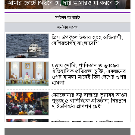
আমার ভোটে জিতবে যে, দায় আমারও যা করবে সে
সর্বশেষ আপডেট
জনপ্রিয় সংবাদ
গ্রিস উপকূলে উদ্ধার ২০২ অভিবাসী,
বেশিরভাগই বাংলাদেশি
মক্কায় সৌদি, পাকিস্তান ও তুরস্কের
ঐতিহাসিক প্রতিরক্ষা চুক্তি, একজনের
ওপর হামলা মানেই তিন দেশের ওপর
হামলা
নেত্রকোনার বড় বাজারে ভয়াবহ আগুন,
পুড়ছে ৫ বাণিজ্যিক প্রতিষ্ঠান; নিয়ন্ত্রণে
৭ ইউনিটের প্রাণপণ চেষ্টা
সাকিবের দেশে ফেরা ও জাতীয় দলে
ফেরার সম্ভাবনা নেই, ইঙ্গিত ক্রীড়া
প্রতিমন্ত্রীর