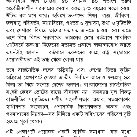
অনলাইনে অংশ নেওয়া ৫০ দশমিক ৯০ শতাংশ তরুণ
অন্তর্বর্তীকালীন সরকারের মেয়াদ অন্তত ১-৩ বছরের মতো হওয়া
উচিত বল মনে করে। জরিপে তরুণদের শিক্ষা, স্বাস্থ্য, জীবিকা,
জলবায়ু পরিবর্তন, ন্যায়বিচার, গণতন্ত্র ও সুশাসন, তথ্য ও দৃষ্টিভঙ্গি
এবং দেশান্তর বিষয়ে তাদের মতামত জানতে চাওয়া হয়। এতে
অংশ নিয়ে বিগত সরকারের আমলের চেয়ে বর্তমানে পাবলিক
প্ল্যাটফর্মে তরুণরা নিজেদের মতামত প্রকাশে স্বাচ্ছন্দ্যবোধ করছে
এমনটাই জানান । বর্তমানে তরুণদের কাছে রাষ্ট্র সংস্কারের
প্রয়োজনীয়তা এই তথ্য থেকে বোঝা যায়।
তবে রাজনৈতিক দলের তড়িঘড়ি এবং দেশের ভিতর কৃত্রিম
অস্থিরতা প্রেক্ষাপটে দেওয়া জাতীয় নির্বাচন আদৌও ফলপ্রসূ হবে
কিনা তা নিয়ে সংশয়ে দেশের জনগণ। বাংলাদেশের রাজনৈতিক
সংকট কেবল ভোটের বাক্সে সীমাবদ্ধ নয়। সমস্যার মূল শিকড়
রাজনীতির সংস্কৃতিতে। দলীয় সহনশীলতার অভাব, মতপ্রকাশের
স্বাধীনতার সংকোচন, প্রশাসনিক নিরপেক্ষতার অভাব এবং
গণমাধ্যমের নিয়ন্ত্রণ—সব মিলিয়ে একটি অবিশ্বাসের পরিবেশ সৃষ্টি
হয়েছে পূর্বে থেকে।
এই প্রেক্ষাপটে প্রয়োজন একটি সার্বিক সমাধান। যার মধ্যে