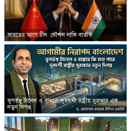
ভারতের আগে চীন: কৌশল নাকি বার্তা?
ভূগর্ভস্থ টানেল ও বাঙ্কার: দূরদর্শী রাষ্ট্রীয় সুরক্ষার এক
নতুন দিগন্ত