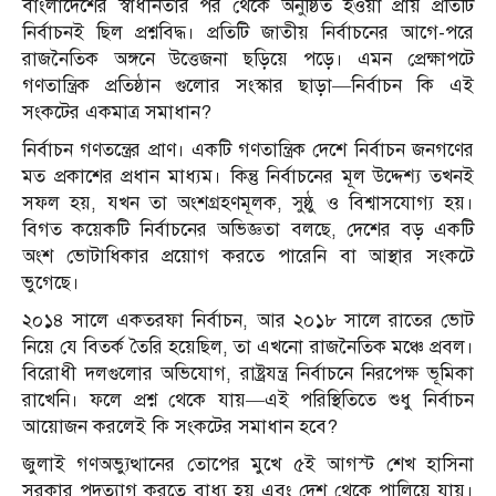
বাংলাদেশের স্বাধীনতার পর থেকে অনুষ্ঠিত হওয়া প্রায় প্রতিটি
নির্বাচনই ছিল প্রশ্নবিদ্ধ। প্রতিটি জাতীয় নির্বাচনের আগে-পরে
রাজনৈতিক অঙ্গনে উত্তেজনা ছড়িয়ে পড়ে। এমন প্রেক্ষাপটে
গণতান্ত্রিক প্রতিষ্ঠান গুলোর সংস্কার ছাড়া—নির্বাচন কি এই
সংকটের একমাত্র সমাধান?
নির্বাচন গণতন্ত্রের প্রাণ। একটি গণতান্ত্রিক দেশে নির্বাচন জনগণের
মত প্রকাশের প্রধান মাধ্যম। কিন্তু নির্বাচনের মূল উদ্দেশ্য তখনই
সফল হয়, যখন তা অংশগ্রহণমূলক, সুষ্ঠু ও বিশ্বাসযোগ্য হয়।
বিগত কয়েকটি নির্বাচনের অভিজ্ঞতা বলছে, দেশের বড় একটি
অংশ ভোটাধিকার প্রয়োগ করতে পারেনি বা আস্থার সংকটে
ভুগেছে।
২০১৪ সালে একতরফা নির্বাচন, আর ২০১৮ সালে রাতের ভোট
নিয়ে যে বিতর্ক তৈরি হয়েছিল, তা এখনো রাজনৈতিক মঞ্চে প্রবল।
বিরোধী দলগুলোর অভিযোগ, রাষ্ট্রযন্ত্র নির্বাচনে নিরপেক্ষ ভূমিকা
রাখেনি। ফলে প্রশ্ন থেকে যায়—এই পরিস্থিতিতে শুধু নির্বাচন
আয়োজন করলেই কি সংকটের সমাধান হবে?
জুলাই গণঅভ্যুত্থানের তোপের মুখে ৫ই আগস্ট শেখ হাসিনা
সরকার পদত্যাগ করতে বাধ্য হয় এবং দেশ থেকে পালিয়ে যায়।