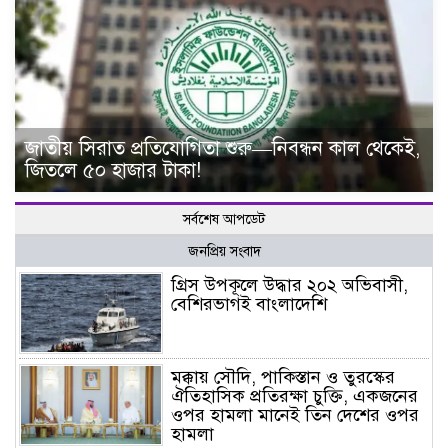
জাতীয় সিরাত প্রতিযোগিতা শুরু—নিবন্ধন কাল থেকেই,
জিতলে ৫০ হাজার টাকা!
সর্বশেষ আপডেট
জনপ্রিয় সংবাদ
গ্রিস উপকূলে উদ্ধার ২০২ অভিবাসী,
বেশিরভাগই বাংলাদেশি
মক্কায় সৌদি, পাকিস্তান ও তুরস্কের
ঐতিহাসিক প্রতিরক্ষা চুক্তি, একজনের
ওপর হামলা মানেই তিন দেশের ওপর
হামলা