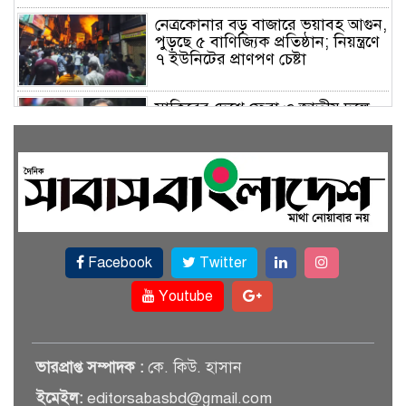
নেত্রকোনার বড় বাজারে ভয়াবহ আগুন,
পুড়ছে ৫ বাণিজ্যিক প্রতিষ্ঠান; নিয়ন্ত্রণে
৭ ইউনিটের প্রাণপণ চেষ্টা
সাকিবের দেশে ফেরা ও জাতীয় দলে
ফেরার সম্ভাবনা নেই, ইঙ্গিত ক্রীড়া
প্রতিমন্ত্রীর
ফেসবুকে যুক্ত হলো বিকাশ, সহজ
হলো ডিজিটাল পেমেন্ট
Facebook
Twitter
বৃষ্টি উপেক্ষা করে ‘জুলাই গণঅভ্যুত্থান
স্মৃতি জাদুঘরে’ দর্শনার্থীদের ঢল
Youtube
সেমিকন্ডাক্টর খাতে সুখবর, আসছে
ভারপ্রাপ্ত সম্পাদক :
কে. কিউ. হাসান
বিশেষ প্রণোদনা
ইমেইল:
editorsabasbd@gmail.com