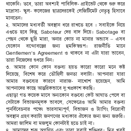
থাকেনি। তবে, তারা অবশ্যই পাবিলিক- প্রাইভেট থেকে শুরু করে
মাদ্রাসা- স্কুল- কলেজের ছাত্রদেরকেই লেজিটিমেট নেতৃত্ব হিসাবে
মানতেন।
২. আমাদের মধ্যবর্তী অবস্থান ধরে রাখতে হবে । সবাইকে নিয়ে
এগুতে হবে কিন্তু, Saboteur দের বাদ দিয়ে। Sabotage বা
পেছন থেকে ছুরি মারা, অনার কোড না মানার অভ্যাস – এসব
যেকোন বন্দোবস্তের জন্য হুমকিস্বরূপ। রাজনীতি মানে
Gentlemen’s Agreement ও থাকবে না এটা যারা ভাবেন,
তারা নিজেদের শুধরে নিন।
৩. আমার কোন কোন বক্তব্য হয়ত কারো কারো মনে কষ্ট
দিয়েছে, বিশেষ করে তৌহিদী জনতা বলাটা। আপনারা যারা
আমার বক্তব্যের কারণে নারাজ- নাখোশ হয়েছেন, আমি
আপনাদের কাছে আন্তরিকভাবে দু:খপ্রকাশ করছি।
এছাড়া গত কয়েক মাসে অন্যকোন বক্তব্যে কেউ আঘাত পেলে বা
সেটাকে বিভাজনমূলক ভাবলে, সেক্ষেত্রেও আমি আমার বক্তব্য
পুনর্বিবেচনার পক্ষে৷ ভারসাম্যপূর্ণ, বিভাজন ও ট্যাগিং বিরোধী
অবস্থান গ্রহণ করাটা জনগণের মধ্যকার ঐক্যের জন্য জন্য জরুরি।
আমরা জালিম বা মজলুম কোনটাই হতে চাই না।
৪. আমাদের শত্রু অগণিত এবং তারা সবাই শক্তিধর। মিত্র খুবই