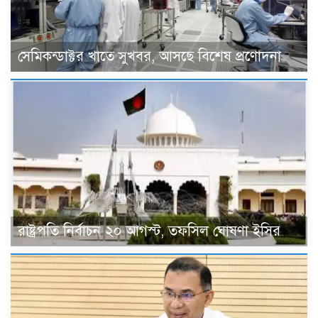
সেমিকন্ডাক্টর খাতে সুখবর, আসছে বিশেষ প্রণোদনা
রাষ্ট্রপতি নির্বাচন ২০ আগস্ট, তফসিল ঘোষণা ইসির