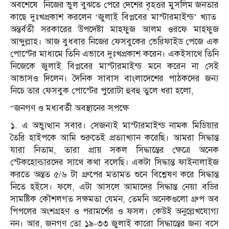
অবশেষে নিজের ভুল বুঝতে পেরে দেশের বৃহত্তর মুসলিম জনতার
কাছে দুঃখপ্রকাশ করলেন ‘জুলাই বিপ্লবের মাস্টারমাইন্ড’ খ্যাত
অন্তর্বতী সরকারের উপদেষ্টা মাহফুজ আলম ওরফে মাহফুজ
আব্দুল্লাহ। আজ বুধবার নিজের ফেসবুকের ভেরিফাইড পেজে এক
পোস্টের মাধ্যমে তিনি এভাবে দুঃখপ্রকাশ করেন। একইসাথে তিনি
নিজেকে জুলাই বিপ্লবের মাস্টারমাইন্ড মনে করেন না সেই
আভাসও দিলেন। দৈনিক সাবাস বাংলাদেশের পাঠকদের জন্য
নিচে তার ফেসবুক পোস্টের পুরোটা হুবহু তুলে ধরা হলো,
“জনগণ ও মধ্যবর্তী অবস্থানের সপক্ষে
১. এ অভ্যুত্থান সবার। সেজন্যই মাস্টারমাইন্ড নামক মিডিয়ার
তৈরি হাইপকে আমি শুরুতেই প্রত্যাখ্যান করেছি। আমরা সিদ্ধান্ত
যারা নিতাম, তারা প্রায় সকল সিদ্ধান্তের ক্ষেত্রে অনেক
স্টেকহোল্ডারদের সাথে কথা বলেছি। একটা সিদ্ধান্ত ফাইনালাইজ
করতে অন্তত ৫/৬ টা গ্রুপের মতামত শুনে বিশ্লেষণ করে সিদ্ধান্ত
নিতে হইসে। ফলে, এটা আসলে আমাদের সিদ্ধান্ত নেয়া বডির
সামষ্টিক কৌশলগত সক্ষমতা যেমন, তেমনি অনেকগুলো গ্রুপ অব
পিপলের অংশগ্রহণ ও পরামর্শের ও ফসল। কেউই অনুল্লেখযোগ্য
নন। আর, জনগণ তো ১৯-৩৩ জুলাই কারো সিদ্ধান্তের জন্য বসে