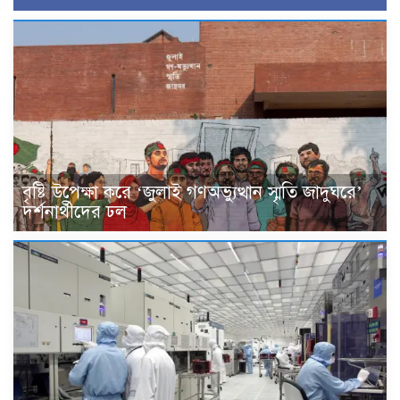
বৃষ্টি উপেক্ষা করে ‘জুলাই গণঅভ্যুত্থান স্মৃতি জাদুঘরে’
দর্শনার্থীদের ঢল