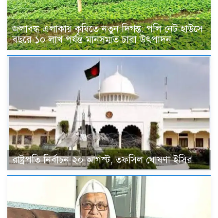
জলাবদ্ধ এলাকায় কৃষিতে নতুন দিগন্ত: পলি নেট হাউসে
বছরে ১০ লাখ পর্যন্ত মানসম্মত চারা উৎপাদন
রাষ্ট্রপতি নির্বাচন ২০ আগস্ট, তফসিল ঘোষণা ইসির