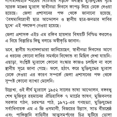
লালমনিরহাট শহরের বিডিআর সড়কে অবস্থিত মুক্তিযুদ্ধের স্মৃতি
স্মারক মঞ্চের ম্যুরাল স্বাধীনতা দিবসে কাপড় দিয়ে ঢেকে দেওয়া
হয়েছে। জেলা প্রশাসনের পক্ষ থেকে জানানো হয়েছে,
‘বৈষম্যবিরোধী ছাত্র আন্দোলন ও স্থানীয় ছাত্র-জনতার দাবির
মুখে’ এই পদক্ষেপ নেওয়া হয়েছে।
জেলা প্রশাসক এইচ এম রকিব হায়দার বিষয়টি নিশ্চিত করলেও
এ নিয়ে বিস্তারিত কিছু বলতে অস্বীকৃতি জানান।
তবে, স্থানীয় সংবাদদাতারা জানিয়েছেন, স্বাধীনতা দিবসের আগে
এ ধরনের কোনো দাবির সমর্থনে বিক্ষোভ বা মিছিল দেখা যায়নি।
এছাড়া, সংশ্লিষ্ট ম্যুরালে কোনো সংস্কার কাজও চলছিল না বলে
স্থানীয় সূত্রে জানা গেছে। ফলে, হঠাৎ করে মুক্তিযুদ্ধের ম্যুরাল
ঢেকে দেওয়া এর কারণ সম্পর্কে জেলা প্রশাসনের পক্ষ থেকে
সুস্পষ্ট কোনো ব্যাখ্যা মেলেনি।
উল্লেখ্য, ওই দীর্ঘ ম্যুরালে ১৯৫২ সালের ভাষা আন্দোলন, বঙ্গবন্ধু
শেখ মুজিবুর রহমানের ঐতিহাসিক ৭ মার্চের ভাষণ, মুজিবনগর
সরকার গঠন, চরমপত্র পাঠ, ১৯৭১-এর গণহত্যা, মুক্তিযুদ্ধের
সর্বাধিনায়ক এম এ জি ওসমানী, বিজয়ের উল্লাস, সাত বীরশ্রেষ্ঠ
এবং পাকিস্তানি বাহিনীর আত্মসমর্পণের চিত্র ফুটিয়ে তোলা