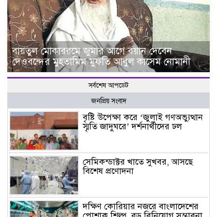
বায়তুল মোকাররমে জুমার আগে বয়ান দেবেন
দেওবন্দের মুহতামিম মুফতি আবুল কাসেম নোমানী
সর্বশেষ আপডেট
জনপ্রিয় সংবাদ
বৃষ্টি উপেক্ষা করে ‘জুলাই গণঅভ্যুত্থান
স্মৃতি জাদুঘরে’ দর্শনার্থীদের ঢল
সেমিকন্ডাক্টর খাতে সুখবর, আসছে
বিশেষ প্রণোদনা
দক্ষিণ কোরিয়ার নজরে বাংলাদেশের
পোশাক শিল্প, বড় বিনিয়োগ সম্ভাবনা