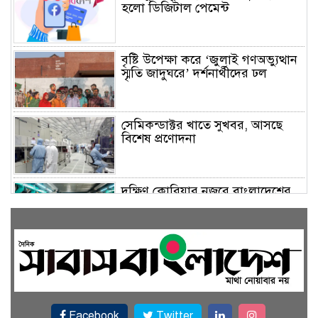
হলো ডিজিটাল পেমেন্ট
বৃষ্টি উপেক্ষা করে ‘জুলাই গণঅভ্যুত্থান
স্মৃতি জাদুঘরে’ দর্শনার্থীদের ঢল
সেমিকন্ডাক্টর খাতে সুখবর, আসছে
বিশেষ প্রণোদনা
দক্ষিণ কোরিয়ার নজরে বাংলাদেশের
পোশাক শিল্প, বড় বিনিয়োগ সম্ভাবনা
জলাবদ্ধ এলাকায় কৃষিতে নতুন দিগন্ত:
পলি নেট হাউসে বছরে ১০ লাখ পর্যন্ত
মানসম্মত চারা উৎপাদন
Facebook
Twitter