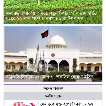
জলাবদ্ধ এলাকায় কৃষিতে নতুন দিগন্ত: পলি নেট হাউসে
বছরে ১০ লাখ পর্যন্ত মানসম্মত চারা উৎপাদন
রাষ্ট্রপতি নির্বাচন ২০ আগস্ট, তফসিল ঘোষণা ইসির
সর্বশেষ আপডেট
জনপ্রিয় সংবাদ
ফেসবুকে যুক্ত হলো বিকাশ, সহজ