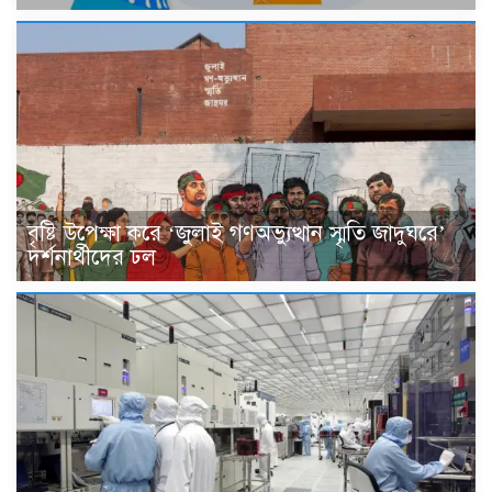
বৃষ্টি উপেক্ষা করে ‘জুলাই গণঅভ্যুত্থান স্মৃতি জাদুঘরে’
দর্শনার্থীদের ঢল