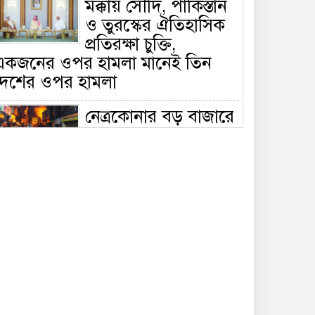
মক্কায় সৌদি, পাকিস্তান
ও তুরস্কের ঐতিহাসিক
প্রতিরক্ষা চুক্তি,
একজনের ওপর হামলা মানেই তিন
দেশের ওপর হামলা
নেত্রকোনার বড় বাজারে
ভয়াবহ আগুন, পুড়ছে ৫
বাণিজ্যিক প্রতিষ্ঠান;
িয়ন্ত্রণে ৭ ইউনিটের প্রাণপণ চেষ্টা
সাকিবের দেশে ফেরা ও
জাতীয় দলে ফেরার
সম্ভাবনা নেই, ইঙ্গিত
্রীড়া প্রতিমন্ত্রীর
ফেসবুকে যুক্ত হলো