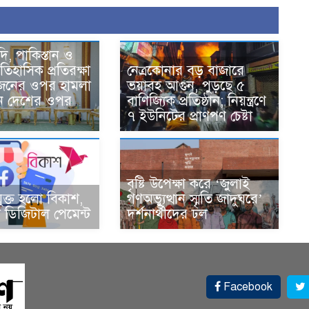
দি, পাকিস্তান ও
তিহাসিক প্রতিরক্ষা
নেত্রকোনার বড় বাজারে
একজনের ওপর হামলা
ভয়াবহ আগুন, পুড়ছে ৫
ন দেশের ওপর
বাণিজ্যিক প্রতিষ্ঠান; নিয়ন্ত্রণে
৭ ইউনিটের প্রাণপণ চেষ্টা
বৃষ্টি উপেক্ষা করে ‘জুলাই
ুক্ত হলো বিকাশ,
গণঅভ্যুত্থান স্মৃতি জাদুঘরে’
ডিজিটাল পেমেন্ট
দর্শনার্থীদের ঢল
Facebook