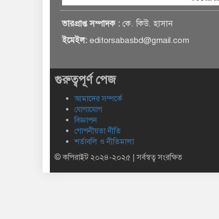
ভারপ্রাপ্ত সম্পাদক :
কে. কিউ. হাসান
ইমেইল:
editorsabasbd@gmail.com
গুরুত্বপূর্ণ পেজ
আমাদের সম্পর্কে
যোগাযোগ
বিজ্ঞাপন
গোপনীয়তা নীতি
শর্তাবলি ও নীতিমালা
© কপিরাইট ২০২৪-২০২৫ | সর্বস্বত্ব সংরক্ষিত