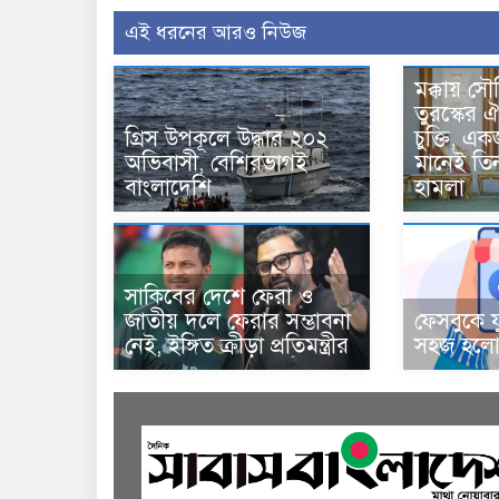
এই ধরনের আরও নিউজ
মক্কায় সৌ
তুরস্কের ঐ
গ্রিস উপকূলে উদ্ধার ২০২
চুক্তি, 
অভিবাসী, বেশিরভাগই
মানেই তি
বাংলাদেশি
হামলা
সাকিবের দেশে ফেরা ও
জাতীয় দলে ফেরার সম্ভাবনা
ফেসবুকে য
নেই, ইঙ্গিত ক্রীড়া প্রতিমন্ত্রীর
সহজ হলো 