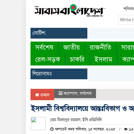
শনিবা
নোটিশ:
সর্বশেষ
জাতীয়
রাজনীতি
সারা
রেল-সড়ক
চাকরি
ইসলাম
ক্যাম
শিরোনামঃ
ক্যাম্পাস
,
সর্বশেষ
প্রচ্ছদ
ইসলামী বিশ্ববিদ্যালয়ে আন্তঃবিভাগ ও আ
মোঃ মিজানুর রহমান, ইবি প্রতিনিধি
আপডেট সময় শনিবার, ১৫ নভেম্বর, ২০২৫
১২১