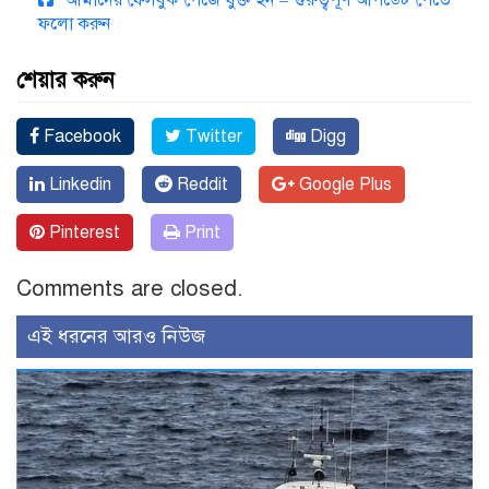
আমাদের ফেসবুক পেজে যুক্ত হন – গুরুত্বপূর্ণ আপডেট পেতে
ফলো করুন
শেয়ার করুন
Facebook
Twitter
Digg
Linkedin
Reddit
Google Plus
Pinterest
Print
Comments are closed.
এই ধরনের আরও নিউজ