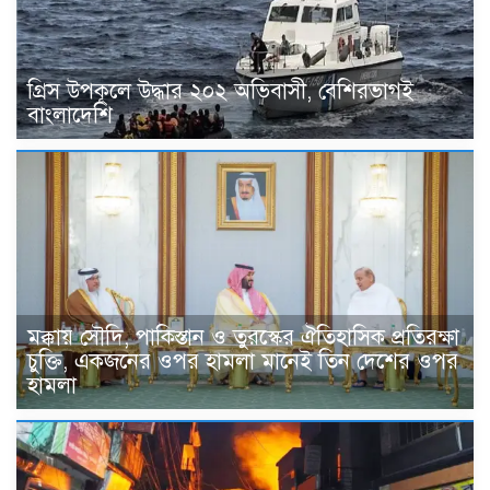
গ্রিস উপকূলে উদ্ধার ২০২ অভিবাসী, বেশিরভাগই
বাংলাদেশি
মক্কায় সৌদি, পাকিস্তান ও তুরস্কের ঐতিহাসিক প্রতিরক্ষা
চুক্তি, একজনের ওপর হামলা মানেই তিন দেশের ওপর
হামলা