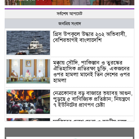
সর্বশেষ আপডেট
জনপ্রিয় সংবাদ
গ্রিস উপকূলে উদ্ধার ২০২ অভিবাসী,
বেশিরভাগই বাংলাদেশি
মক্কায় সৌদি, পাকিস্তান ও তুরস্কের
ঐতিহাসিক প্রতিরক্ষা চুক্তি, একজনের
ওপর হামলা মানেই তিন দেশের ওপর
হামলা
নেত্রকোনার বড় বাজারে ভয়াবহ আগুন,
পুড়ছে ৫ বাণিজ্যিক প্রতিষ্ঠান; নিয়ন্ত্রণে
৭ ইউনিটের প্রাণপণ চেষ্টা
সাকিবের দেশে ফেরা ও জাতীয় দলে
ফেরার সম্ভাবনা নেই, ইঙ্গিত ক্রীড়া
প্রতিমন্ত্রীর