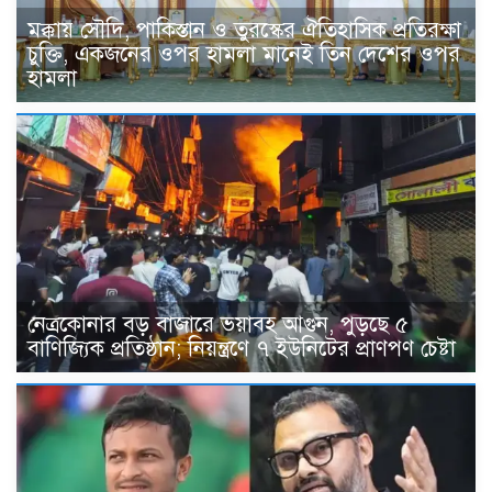
মক্কায় সৌদি, পাকিস্তান ও তুরস্কের ঐতিহাসিক প্রতিরক্ষা
চুক্তি, একজনের ওপর হামলা মানেই তিন দেশের ওপর
হামলা
নেত্রকোনার বড় বাজারে ভয়াবহ আগুন, পুড়ছে ৫
বাণিজ্যিক প্রতিষ্ঠান; নিয়ন্ত্রণে ৭ ইউনিটের প্রাণপণ চেষ্টা