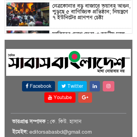
নেত্রকোনার বড় বাজারে ভয়াবহ আগুন,
পুড়ছে ৫ বাণিজ্যিক প্রতিষ্ঠান; নিয়ন্ত্রণে
৭ ইউনিটের প্রাণপণ চেষ্টা
সাকিবের দেশে ফেরা ও জাতীয় দলে
ফেরার সম্ভাবনা নেই, ইঙ্গিত ক্রীড়া
প্রতিমন্ত্রীর
ফেসবুকে যুক্ত হলো বিকাশ, সহজ
হলো ডিজিটাল পেমেন্ট
Facebook
Twitter
বৃষ্টি উপেক্ষা করে ‘জুলাই গণঅভ্যুত্থান
স্মৃতি জাদুঘরে’ দর্শনার্থীদের ঢল
Youtube
সেমিকন্ডাক্টর খাতে সুখবর, আসছে
ভারপ্রাপ্ত সম্পাদক :
কে. কিউ. হাসান
বিশেষ প্রণোদনা
ইমেইল:
editorsabasbd@gmail.com