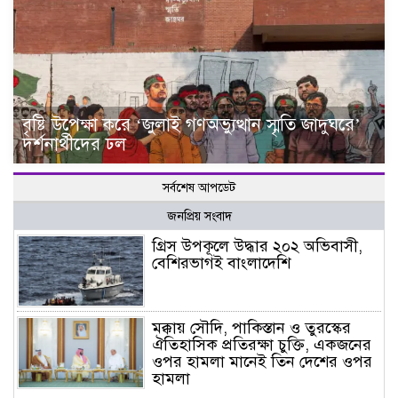
বৃষ্টি উপেক্ষা করে ‘জুলাই গণঅভ্যুত্থান স্মৃতি জাদুঘরে’
দর্শনার্থীদের ঢল
সর্বশেষ আপডেট
জনপ্রিয় সংবাদ
গ্রিস উপকূলে উদ্ধার ২০২ অভিবাসী,
বেশিরভাগই বাংলাদেশি
মক্কায় সৌদি, পাকিস্তান ও তুরস্কের
ঐতিহাসিক প্রতিরক্ষা চুক্তি, একজনের
ওপর হামলা মানেই তিন দেশের ওপর
হামলা