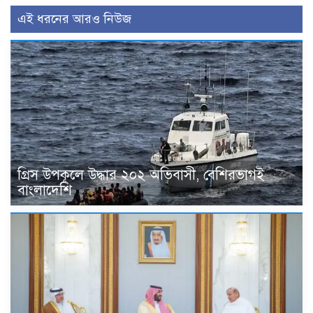
এই ধরনের আরও নিউজ
গ্রিস উপকূলে উদ্ধার ২০২ অভিবাসী, বেশিরভাগই
বাংলাদেশি