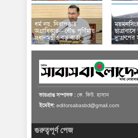
ধর্ম নয়, নিরাপত্তাই
ময়মনসিং
অগ্রাধিকার—বৌদ্ধ পূর্ণিমায়
ছাত্রাবাসে
প্রধানমন্ত্রীর বড় বার্তা
দু’গ্রুপে
ভারপ্রাপ্ত সম্পাদক :
কে. কিউ. হাসান
ইমেইল:
editorsabasbd@gmail.com
গুরুত্বপূর্ণ পেজ