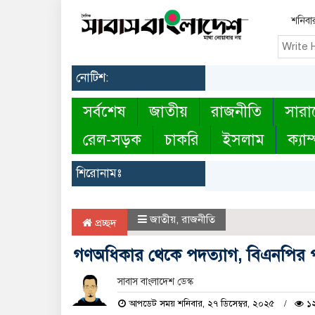
শনিবা
নোটিশ:
সর্বশেষ
জাতীয়
রাজনীতি
সারা
রেল-সড়ক
চাকরি
ইসলাম
ক্যাম
শিরোনামঃ
জাতীয়
,
রাজনীতি
প্রচ্ছদ
গণঅধিকার থেকে পদত্যাগ, বিএনপির 
সাবাস বাংলাদেশ ডেস্ক
আপডেট সময় শনিবার, ২৭ ডিসেম্বর, ২০২৫
১২