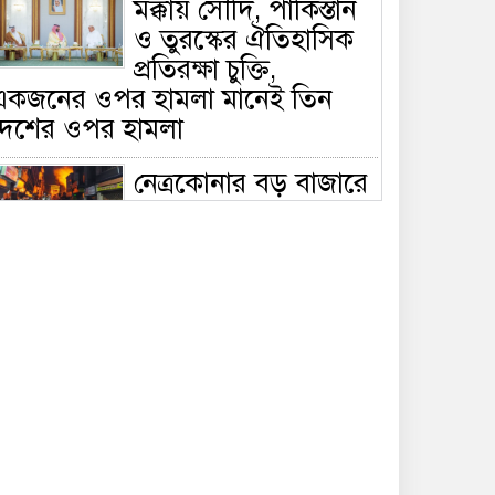
মক্কায় সৌদি, পাকিস্তান
ও তুরস্কের ঐতিহাসিক
প্রতিরক্ষা চুক্তি,
একজনের ওপর হামলা মানেই তিন
দেশের ওপর হামলা
নেত্রকোনার বড় বাজারে
ভয়াবহ আগুন, পুড়ছে ৫
বাণিজ্যিক প্রতিষ্ঠান;
িয়ন্ত্রণে ৭ ইউনিটের প্রাণপণ চেষ্টা
সাকিবের দেশে ফেরা ও
জাতীয় দলে ফেরার
সম্ভাবনা নেই, ইঙ্গিত
্রীড়া প্রতিমন্ত্রীর
ফেসবুকে যুক্ত হলো