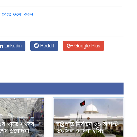
ডেট পেতে ফলো করুন
১
Linkedin
Reddit
Google Plus
ক্টর খাতে সুখবর,
রাষ্ট্রপতি নির্বাচন ২০ আগস্ট,
েষ প্রণোদনা
তফসিল ঘোষণা ইসির