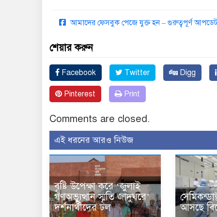
আমাদের ফেসবুক পেজে যুক্ত হন – গুরুত্বপূর্ণ আপ
শেয়ার করুন
Facebook
Twitter
Digg
Pinterest
Print
Comments are closed.
এই ধরনের আরও নিউজ
বৃষ্টি উপেক্ষা করে ‘জুলাই
গণঅভ্যুত্থান স্মৃতি জাদুঘরে’
সেমিকন্ডা
দর্শনার্থীদের ঢল
আসছে বিশ