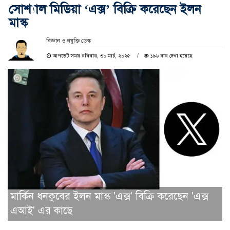
সোশ্যাল মিডিয়া ‘এক্স’ বিক্রি করেছেন ইলন
মাস্ক
বিজ্ঞান ও প্রযুক্তি ডেস্ক
আপডেট সময় রবিবার, ৩০ মার্চ, ২০২৫
১৯৬ বার দেখা হয়েছে
মার্কিন ধনকুবের ইলন মাস্ক 'এক্স' বিক্রি করেছেন 'এক্স
এআই' এর কাছে