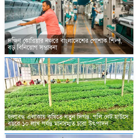
দক্ষিণ কোরিয়ার নজরে বাংলাদেশের পোশাক শিল্প,
বড় বিনিয়োগ সম্ভাবনা
জলাবদ্ধ এলাকায় কৃষিতে নতুন দিগন্ত: পলি নেট হাউসে
বছরে ১০ লাখ পর্যন্ত মানসম্মত চারা উৎপাদন