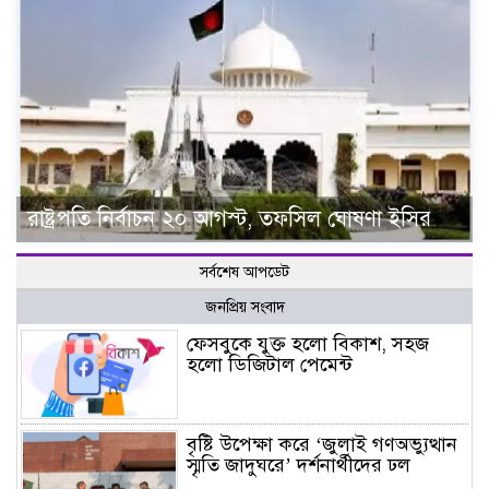
রাষ্ট্রপতি নির্বাচন ২০ আগস্ট, তফসিল ঘোষণা ইসির
সর্বশেষ আপডেট
জনপ্রিয় সংবাদ
ফেসবুকে যুক্ত হলো বিকাশ, সহজ
হলো ডিজিটাল পেমেন্ট
বৃষ্টি উপেক্ষা করে ‘জুলাই গণঅভ্যুত্থান
স্মৃতি জাদুঘরে’ দর্শনার্থীদের ঢল