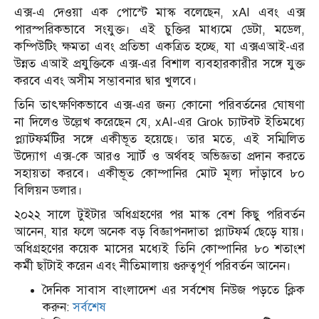
এক্স-এ দেওয়া এক পোস্টে মাস্ক বলেছেন, xAI এবং এক্স
পারস্পরিকভাবে সংযুক্ত। এই চুক্তির মাধ্যমে ডেটা, মডেল,
কম্পিউটিং ক্ষমতা এবং প্রতিভা একত্রিত হচ্ছে, যা এক্সএআই-এর
উন্নত এআই প্রযুক্তিকে এক্স-এর বিশাল ব্যবহারকারীর সঙ্গে যুক্ত
করবে এবং অসীম সম্ভাবনার দ্বার খুলবে।
তিনি তাৎক্ষণিকভাবে এক্স-এর জন্য কোনো পরিবর্তনের ঘোষণা
না দিলেও উল্লেখ করেছেন যে, xAI-এর Grok চ্যাটবট ইতিমধ্যে
প্ল্যাটফর্মটির সঙ্গে একীভূত হয়েছে। তার মতে, এই সম্মিলিত
উদ্যোগ এক্স-কে আরও স্মার্ট ও অর্থবহ অভিজ্ঞতা প্রদান করতে
সহায়তা করবে। একীভূত কোম্পানির মোট মূল্য দাঁড়াবে ৮০
বিলিয়ন ডলার।
২০২২ সালে টুইটার অধিগ্রহণের পর মাস্ক বেশ কিছু পরিবর্তন
আনেন, যার ফলে অনেক বড় বিজ্ঞাপনদাতা প্ল্যাটফর্ম ছেড়ে যায়।
অধিগ্রহণের কয়েক মাসের মধ্যেই তিনি কোম্পানির ৮০ শতাংশ
কর্মী ছাঁটাই করেন এবং নীতিমালায় গুরুত্বপূর্ণ পরিবর্তন আনেন।
দৈনিক সাবাস বাংলাদেশ এর সর্বশেষ নিউজ পড়তে ক্লিক
করুন:
সর্বশেষ