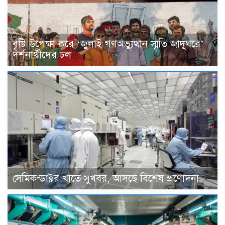
বৃষ্টি উপেক্ষা করে ‘জুলাই গণঅভ্যুত্থান স্মৃতি জাদুঘরে’
দর্শনার্থীদের ঢল
সেমিকন্ডাক্টর খাতে সুখবর, আসছে বিশেষ প্রণোদনা