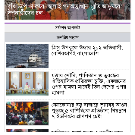
বৃষ্টি উপেক্ষা করে ‘জুলাই গণঅভ্যুত্থান স্মৃতি জাদুঘরে’
দর্শনার্থীদের ঢল
সর্বশেষ আপডেট
জনপ্রিয় সংবাদ
গ্রিস উপকূলে উদ্ধার ২০২ অভিবাসী,
বেশিরভাগই বাংলাদেশি
মক্কায় সৌদি, পাকিস্তান ও তুরস্কের
ঐতিহাসিক প্রতিরক্ষা চুক্তি, একজনের
ওপর হামলা মানেই তিন দেশের ওপর
হামলা
নেত্রকোনার বড় বাজারে ভয়াবহ আগুন,
পুড়ছে ৫ বাণিজ্যিক প্রতিষ্ঠান; নিয়ন্ত্রণে
৭ ইউনিটের প্রাণপণ চেষ্টা
সাকিবের দেশে ফেরা ও জাতীয় দলে