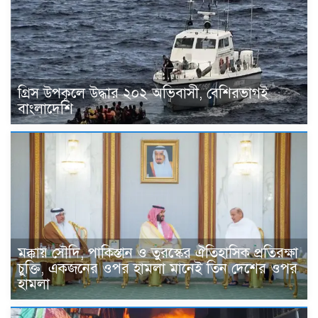
গ্রিস উপকূলে উদ্ধার ২০২ অভিবাসী, বেশিরভাগই
বাংলাদেশি
মক্কায় সৌদি, পাকিস্তান ও তুরস্কের ঐতিহাসিক প্রতিরক্ষা
চুক্তি, একজনের ওপর হামলা মানেই তিন দেশের ওপর
হামলা