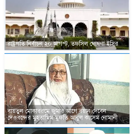
রাষ্ট্রপতি নির্বাচন ২০ আগস্ট, তফসিল ঘোষণা ইসির
বায়তুল মোকাররমে জুমার আগে বয়ান দেবেন
দেওবন্দের মুহতামিম মুফতি আবুল কাসেম নোমানী