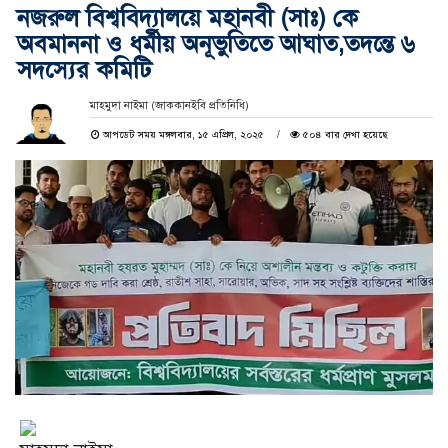
নজরুল বিশ্ববিদ্যালয়ে মহানবী (সাঃ) কে
অবমাননা ও ধর্মীয় অনূভুতিতে আঘাত,তদন্তে ৬
সদস্যের কমিটি
মাহমুদা নাইমা (জাককানইবি প্রতিনিধি)
আপডেট সময় মঙ্গলবার, ১৫ এপ্রিল, ২০২৫
৫০৪ বার দেখা হয়েছে