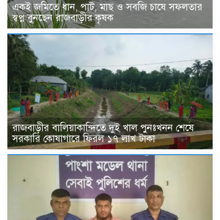
একই জমিতে ধান, পাট, মাছ ও সবজি চাষে সফলতার
স্বপ্ন বুনছেন রাজবাড়ীর কৃষক
রাজবাড়ীর বালিয়াকান্দিতে দুই খাল পুনঃখনন শেষে
সরকারি কোষাগারে ফিরল ১৭ লাখ টাকা