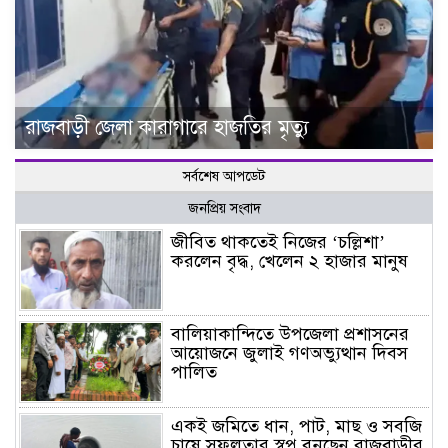
রাজবাড়ী জেলা কারাগারে হাজতির মৃত্যু
সর্বশেষ আপডেট
জনপ্রিয় সংবাদ
জীবিত থাকতেই নিজের ‘চল্লিশা’
করলেন বৃদ্ধ, খেলেন ২ হাজার মানুষ
বালিয়াকান্দিতে উপজেলা প্রশাসনের
আয়োজনে জুলাই গণঅভ্যুত্থান দিবস
পালিত
একই জমিতে ধান, পাট, মাছ ও সবজি
চাষে সফলতার স্বপ্ন বুনছেন রাজবাড়ীর