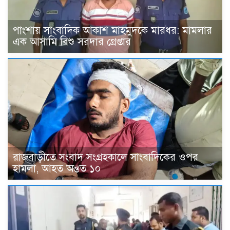
পাংশায় সাংবাদিক আকাশ মাহমুদকে মারধর: মামলার
এক আসামি বিশু সরদার গ্রেপ্তার
রাজবাড়ীতে সংবাদ সংগ্রহকালে সাংবাদিকের ওপর
হামলা, আহত অন্তত ১০