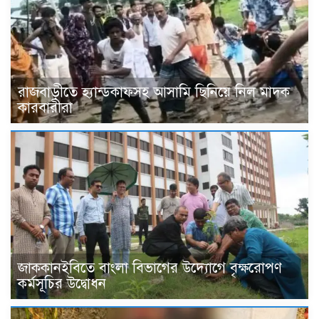
রাজবাড়ীতে হ্যান্ডকাফসহ আসামি ছিনিয়ে নিল মাদক
কারবারীরা
জাককানইবিতে বাংলা বিভাগের উদ্যোগে বৃক্ষরোপণ
কর্মসূচির উদ্বোধন