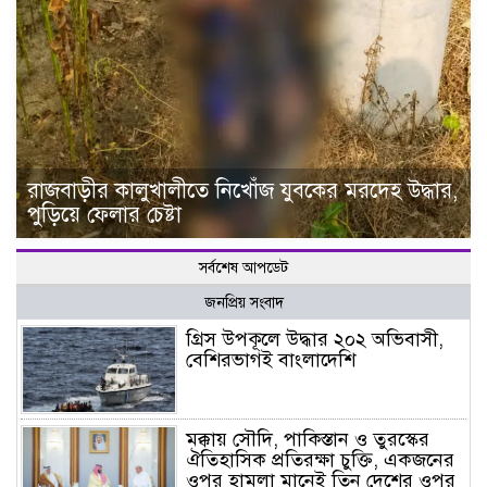
রাজবাড়ীর কালুখালীতে নিখোঁজ যুবকের মরদেহ উদ্ধার,
পুড়িয়ে ফেলার চেষ্টা
সর্বশেষ আপডেট
জনপ্রিয় সংবাদ
গ্রিস উপকূলে উদ্ধার ২০২ অভিবাসী,
বেশিরভাগই বাংলাদেশি
মক্কায় সৌদি, পাকিস্তান ও তুরস্কের
ঐতিহাসিক প্রতিরক্ষা চুক্তি, একজনের
ওপর হামলা মানেই তিন দেশের ওপর