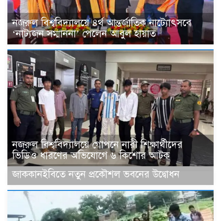
নজরুল বিশ্ববিদ্যালয়ে ৪র্থ আন্তর্জাতিক নাট্যোৎসবে
‘নাট্যজন সম্মাননা’ পেলেন আবুল হায়াত
নজরুল বিশ্ববিদ্যালয়ে গোপনে নারী শিক্ষার্থীদের
ভিডিও ধারণের অভিযোগে ৬ কিশোর আটক
জাককানইবিতে নতুন প্রকৌশল ভবনের উদ্বোধন