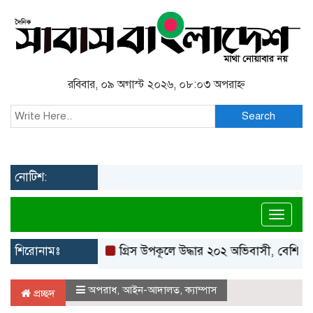
রবিবার, ০৯ অগাস্ট ২০২৬, ০৮:০৩ অপরাহ্ন
Search
নোটিশ:
Toggl
শিরোনামঃ
গ্রিস উপকূলে উদ্ধার ২০২ অভিবাসী, বেশিরভাগই বা
অপরাধ
,
আইন-আদালত
,
ক্যাম্পাস
প্রচ্ছদ